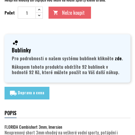
Nelze koupit
Počet

Bublinky
Pro podrobnosti o našem systému bublinek klikněte
zde
.
Nákupem tohoto produktu obdržíte 92 bublinek v
hodnotě 92 Kč, které můžete použít na Váš další nákup.
Doprava a cena
local_shipping
POPIS
FLORIDA Combishort 3mm, Imersion
Neoprenový short 3mm vhodný na veškeré vodní sporty, potápění i