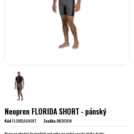
Neopren FLORIDA SHORT - pánský
Kód
FLORIDASHORT
Značka
IMERSION
Neopren vhodný do teplých vod nebo na vodní sporty všeho druhu.