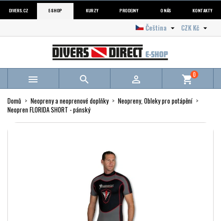
DIVERS.CZ
E-SHOP
KURZY
PRODEJNY
O NÁS
KONTAKTY
Čeština
CZK Kč


0



shopping_cart
Domů
Neopreny a neoprenové doplňky
Neopreny, Obleky pro potápění
Neopren FLORIDA SHORT - pánský