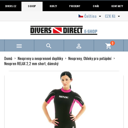
DIVERS.CZ
E-SHOP
KURZY
PRODEJNY
O NÁS
KONTAKTY
Čeština
CZK Kč


0



shopping_cart
Domů
Neopreny a neoprenové doplňky
Neopreny, Obleky pro potápění
Neopren RELAX 2,2 mm short, dámský