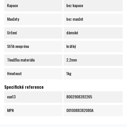
Kapuce
bez kapuce
Manžety
bez manžet
Určení
dámské
Střih neoprénu
krátký
Tloušťka materiálu
2,2mm
Hmotnost
1kg
Specifické reference
ean13
8002908392265
MPN
0010088382080A