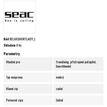
Kód
RELAXSHORTLADY_L
Skladem
0 ks
Parametry
Vhodné pro
freediving, přístrojové potápění,
šnorchlování
Typ neoprenu
mokrý
Hlavní zip
zadní
Pomocné zipy
žádné