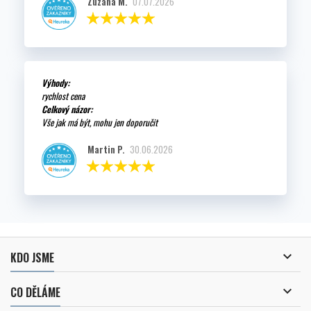
Zuzana M.
07.07.2026
Výhody:
rychlost cena
Celkový názor:
Vše jak má být, mohu jen doporučit
Martin P.
30.06.2026

KDO JSME

CO DĚLÁME