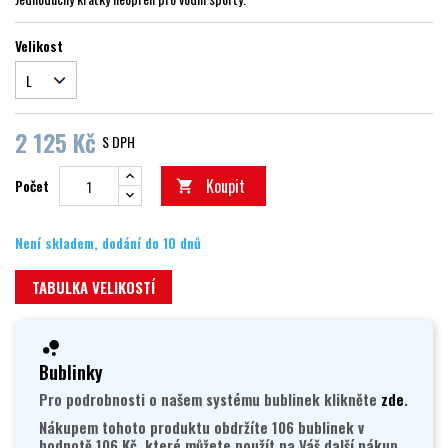
Velikost
2 125 Kč
S DPH
Koupit
Počet

Není skladem, dodání do 10 dnů
TABULKA VELIKOSTÍ
Bublinky
Pro podrobnosti o našem systému bublinek klikněte
zde
.
Nákupem tohoto produktu obdržíte 106 bublinek v
hodnotě 106 Kč, které můžete použít na Váš další nákup.