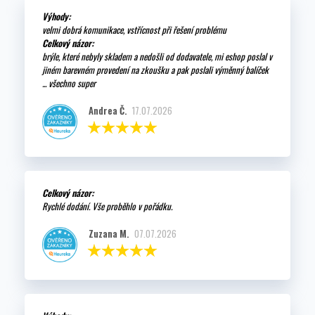
Výhody:
velmi dobrá komunikace, vstřícnost při řešení problému
Celkový názor:
brýle, které nebyly skladem a nedošli od dodavatele, mi eshop poslal v
jiném barevném provedení na zkoušku a pak poslali výměnný balíček
... všechno super
Andrea Č.
17.07.2026
Celkový názor:
Rychlé dodání. Vše proběhlo v pořádku.
Zuzana M.
07.07.2026