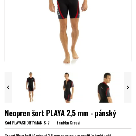


Neopren šort PLAYA 2,5 mm - pánský
Kód
PLAYASHORTYMAN_S-2
Značka
Cressi
Cressi Playa krátký pánský 2,5 mm neopren pro použití v teplé vodě.