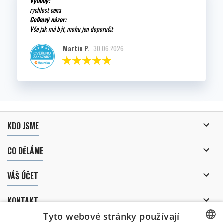
Výhody:
rychlost cena
Celkový názor:
Vše jak má být, mohu jen doporučit
Martin P.
30.06.2026

KDO JSME

CO DĚLÁME

VÁŠ ÚČET

KONTAKT
Tyto webové stránky používají