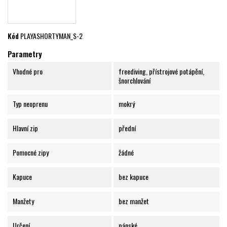
Kód
PLAYASHORTYMAN_S-2
Parametry
Vhodné pro
freediving, přístrojové potápění,
šnorchlování
Typ neoprenu
mokrý
Hlavní zip
přední
Pomocné zipy
žádné
Kapuce
bez kapuce
Manžety
bez manžet
Určení
pánské