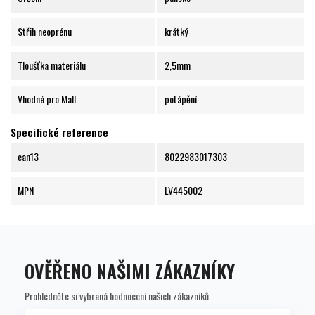
Střih neoprénu
krátký
Tloušťka materiálu
2,5mm
Vhodné pro Mall
potápění
Specifické reference
ean13
8022983017303
MPN
LV445002
OVĚŘENO NAŠIMI ZÁKAZNÍKY
Prohlédněte si vybraná hodnocení našich zákazníků.