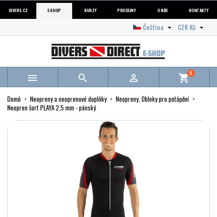
DIVERS.CZ
E-SHOP
KURZY
PRODEJNY
O NÁS
KONTAKTY
Čeština
CZK Kč


0



shopping_cart
Domů
Neopreny a neoprenové doplňky
Neopreny, Obleky pro potápění
Neopren šort PLAYA 2,5 mm - pánský