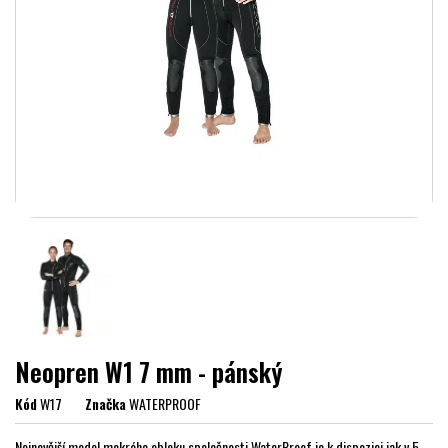
Neopren W1 7 mm - pánský
Kód
W17
Značka
WATERPROOF
Nejnovější model mokrého obleku společnosti WaterProof je k dispozici jak v 5