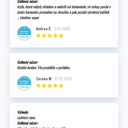
Celkový názor:
brýle, které nebyly skladem a nedošli od dodavatele, mi eshop poslal v
jiném barevném provedení na zkoušku a pak poslali výměnný balíček
... všechno super
Andrea Č.
17.07.2026
Celkový názor:
Rychlé dodání. Vše proběhlo v pořádku.
Zuzana M.
07.07.2026
Výhody:
rychlost cena
Celkový názor: