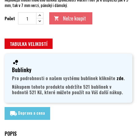
mm, tak v 7 mm verzi, pánský i dámský.
Nelze koupit
Počet

TABULKA VELIKOSTÍ
Bublinky
Pro podrobnosti o našem systému bublinek klikněte
zde
.
Nákupem tohoto produktu obdržíte 521 bublinek v
hodnotě 521 Kč, které můžete použít na Váš další nákup.
Doprava a cena
local_shipping
POPIS