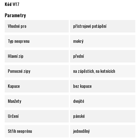
Kód
W17
Parametry
Vhodné pro
přístrojové potápění
Typ neoprenu
mokrý
Hlavní zip
přední
Pomocné zipy
na zápěstích, na kotnících
Kapuce
bez kapuce
Manžety
dvojité
Určení
pánské
Střih neoprénu
jednodílný