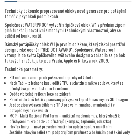
Technicky dokonale propracované obleky nové generace pro potápění
téměř v jakýchkoli podmínkách.
Společnost WATERPROOF vytvořila špičkový oblek W1 s předním zipem,
plně funkční, inovativní s mnohými technickými vlastnostmi, aby se
odlišil od konkurentů.
Dámský potápěčský oblek W1 je prvním oblekem, který získal prestižní
designerské ocenění "RED DOT AWARD". Společnost Waterproof
vstoupila do světa špičkového světového designu a zařadila se po bok
takových značek, jako jsou Prada, Apple či Nike.za rok 2009.
Technické parametry:
PU ochrana ramen proti poškození popruhy od žaketu
Neck Tab – z jednoho kusu odlitý TPU suchý zip s mikro zoubky, který se
přichytává jen v oblasti pro to určené
Dobře viditelné reflexní logo na zádech
Reliéfní chránič loktů zpracovaný při vysoké teplotě lisovaným v 3D designu
Jezdec zipu vybaven táhlem z TPU pro velmi snadnou manipulaci i v
potápěčských rukavicích
MOP - Multi Optional Platform – unikátní mechanismus, který slouží k
přichycení mikro back-up přístrojů (kompas, teploměr, odrazka)
HexTex lining – nové provedení vnitřního úpletu spolu s unikátním
šestiúhelníkovým reliéfem, podporujícím pružnost a bránícím protékání vody