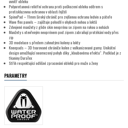
uvnitř obleku
Polyuretanová reliéfní ochrana proti poškození obleku oděrem s
protiskluzovou ochranou v oblasti hýždí
SpinePad – 11mm široký chránič pro zvýšenou ochranu ledvin a páteře
Wave flex panels – zajištuje pohodlí v ohybech nohou a loktů
Zdvojené manžety z glide skin neoprénu se zipem na rukou a nohách
Manžety s otevřeným neoprénem pod zipem zabraňují protékání vody přes
zip
3D modelace s předem zahnutými koleny a lokty
Kneepads – 3D tvarované chrániče kolen z vulkanizované gumy. Unikátní
design umožňující neomezený pohyb díky „kloubovému efektu“. Podklad je z
tkaniny DuraTex
Střih respektující odlišné zpracování obleků pro muže a ženy
PARAMETRY