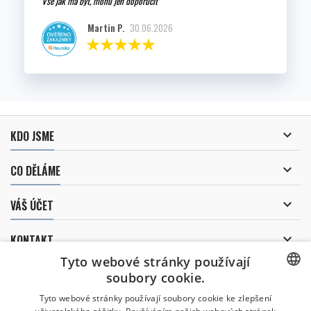
Vše jak má být, mohu jen doporučit
Martin P.
30.06.2026

KDO JSME

CO DĚLÁME

VÁŠ ÚČET

KONTAKT
Tyto webové stránky používají
ODBĚR NOVINEK
soubory cookie.
CZECH
Tyto webové stránky používají soubory cookie ke zlepšení