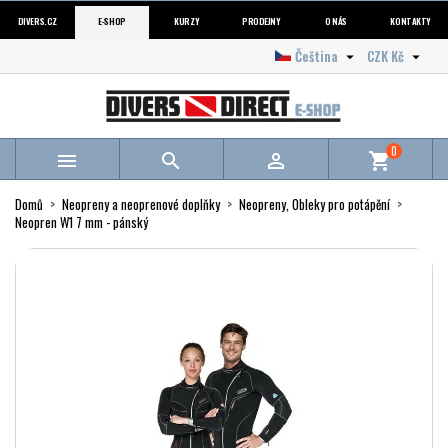
DIVERS.CZ
E-SHOP
KURZY
PRODEJNY
O NÁS
KONTAKTY
Čeština
CZK Kč


0



shopping_cart
Domů
Neopreny a neoprenové doplňky
Neopreny, Obleky pro potápění
Neopren W1 7 mm - pánský