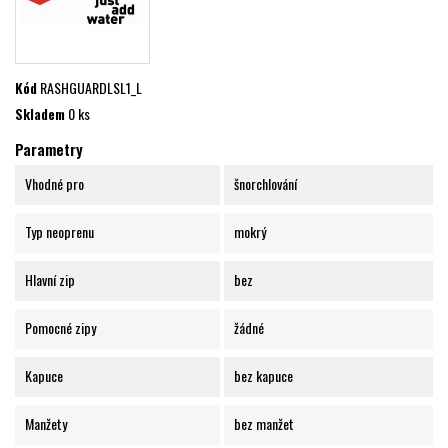
Kód
RASHGUARDLSL1_L
Skladem
0 ks
Parametry
Vhodné pro
šnorchlování
Typ neoprenu
mokrý
Hlavní zip
bez
Pomocné zipy
žádné
Kapuce
bez kapuce
Manžety
bez manžet