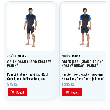
ZNAČKA:
MARES
ZNAČKA:
MARES
OBLEK RASH GUARD KRAŤASY -
OBLEK RASH GUARD TRIČKO
PÁNSKÉ
KRÁTKÝ RUKÁV - PÁNSKÉ
Pánské kraťasy z nové řady Rash
Pánské triko s krátkým rukávem
Guard jsou ideální volbou jako
z nové řady Rash Guard je ideální
podoblek nebo můžou být použity
volbou jako podoblek nebo může
575 Kč
1 295 Kč
samostatně jako ochrana proti
být použito samostatně jako
slunci.
ochrana proti slunci.
Koupit
Koupit

