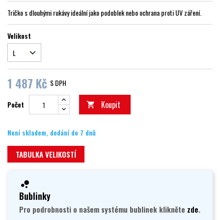
Tričko s dlouhými rukávy ideální jako podoblek nebo ochrana proti UV záření.
Velikost
1 487 Kč
S DPH
Koupit
Počet

Není skladem, dodání do 7 dnů
TABULKA VELIKOSTÍ
Bublinky
Pro podrobnosti o našem systému bublinek klikněte
zde
.