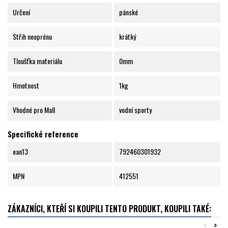
Určení
pánské
Střih neoprénu
krátký
Tloušťka materiálu
0mm
Hmotnost
1kg
Vhodné pro Mall
vodní sporty
Specifické reference
ean13
792460301932
MPN
412551
ZÁKAZNÍCI, KTEŘÍ SI KOUPILI TENTO PRODUKT, KOUPILI TAKÉ:
<
>