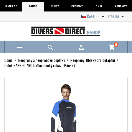
DIVERS.CZ
E-SHOP
KURZY
PRODEJNY
O NÁS
KONTAKTY
Čeština
CZK Kč


0



shopping_cart
Domů
Neopreny a neoprenové doplňky
Neopreny, Obleky pro potápění
Oblek RASH GUARD tričko dlouhý rukáv - Pánský