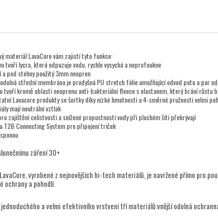
vý materiál LavaCore vám zajistí tyto funkce:
vu tvoří lycra, která odpuzuje vodu, rychle vysychá a neprofoukne
í a pod stehny použitý 3mm neopren
 odolná střední membrána je prodyšná PU stretch fólie umožňující odvod potu a par od
vu tvoří kromě oblasti neoprenu anti-bakteriální fleece s elastanem, který brání růstu b
tatní Lavacore produkty se šortky díky nízké hmotnosti a 4-směrné pružnosti velmi po
ály mají neutrální vztlak
ro zajištění celistvosti a snížené propustnosti vody při plochém šití překrývají
ka T2B Connecting System pro připojení triček
 sponou
slunečnímu záření 30+
 LavaCore, vyrobené z nejnovějších hi-tech materiálů, je navržené přímo pro pou
é ochrany a pohodlí.
 jednoduchého a velmi efektivního vrstvení tří materiálů:vnější odolná ochran