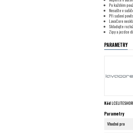
Po každém použ
Nesušte v sušič
Při sušení pově
LavaCore neskla
Skladujte rozlo
Zipy a jezdce d
PARAMETRY
Kód
LCELITESHO
Parametry
Vhodné pro