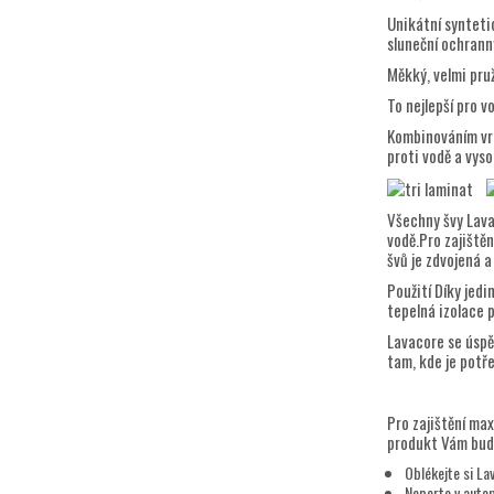
Unikátní synteti
sluneční ochrann
Měkký, velmi pru
To nejlepší pro v
Kombinováním vrc
proti vodě a vyso
Všechny švy Lava
vodě.Pro zajištěn
švů je zdvojená a
Použití Díky jed
tepelná izolace 
Lavacore se úspě
tam, kde je potř
Pro zajištění max
produkt Vám bud
Oblékejte si Lav
Neperte v auto