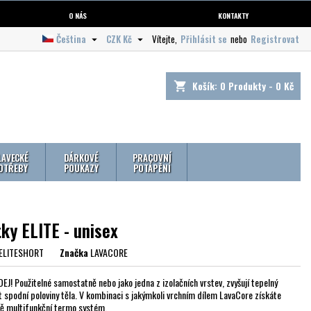
O NÁS
KONTAKTY
Čeština
CZK Kč
Vítejte,
Přihlásit se
nebo
Registrovat


Košík:
0
Produkty - 0 Kč
shopping_cart
LAVECKÉ
DÁRKOVÉ
PRACOVNÍ
OTŘEBY
POUKAZY
POTÁPĚNÍ
ky ELITE - unisex
ELITESHORT
Značka
LAVACORE
J! Použitelné samostatně nebo jako jedna z izolačních vrstev, zvyšují tepelný
 spodní poloviny těla. V kombinaci s jakýmkoli vrchním dílem LavaCore získáte
ě multifunkční termo systém.