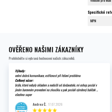
Vhodné pro Mall
Specifické re
MPN
OVĚŘENO NAŠIMI ZÁKAZNÍKY
Prohlédněte si vybraná hodnocení našich zákazníků.
Výhody:
velmi dobrá komunikace, vstřícnost při řešení problému
Celkový názor:
brýle, které nebyly skladem a nedošli od dodavatele, mi eshop poslal v
jiném barevném provedení na zkoušku a pak poslali výměnný balíček ...
všechno super
Andrea Č.
17.07.2026