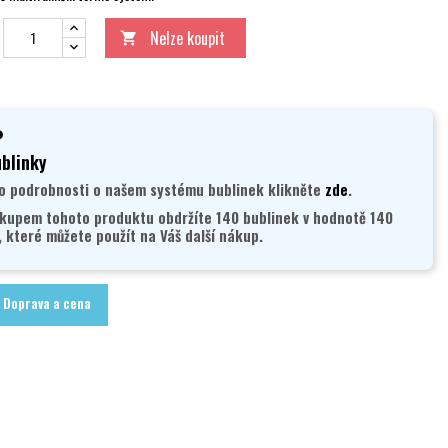
Nelze koupit

blinky
o podrobnosti o našem systému bublinek klikněte
zde
.
kupem tohoto produktu obdržíte 140 bublinek v hodnotě 140
, které můžete použít na Váš další nákup.
Doprava a cena