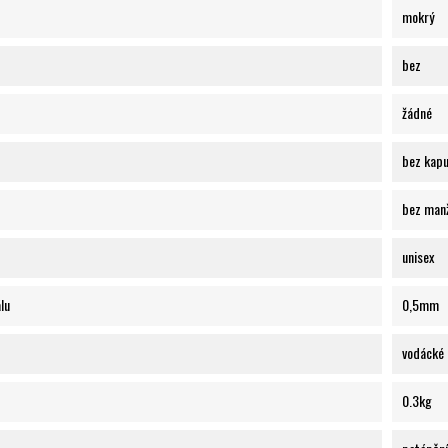
mokrý
bez
žádné
bez kap
bez man
unisex
lu
0,5mm
vodácké 
0.3kg