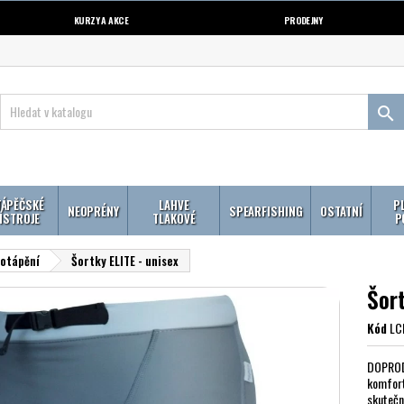
KURZY A AKCE
PRODEJNY

ÁPĚČSKÉ
LAHVE
P
NEOPRÉNY
SPEARFISHING
OSTATNÍ
ÍSTROJE
TLAKOVÉ
P
potápění
Šortky ELITE - unisex
Šort
Kód
LC
DOPRODE
komfort
skutečn