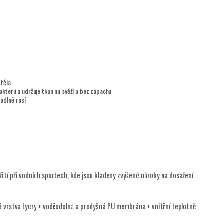
 těla
akterií a udržuje tkaninu svěží a bez zápachu
hodlně nosí
žití při vodních sportech, kde jsou kladeny zvýšené nároky na dosažení
ná vrstva Lycry + voděodolná a prodyšná PU membrána + vnitřní teplotně