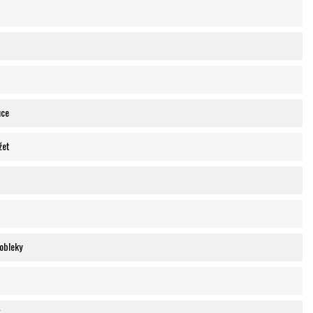
uce
žet
obleky