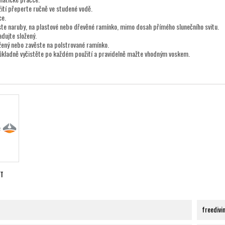
ití přeperte ručně ve studené vodě.
ce.
ste naruby, na plastové nebo dřevěné ramínko, mimo dosah přímého slunečního svitu.
dujte složený.
žený nebo zavěste na polstrované ramínko.
ůkladně vyčistěte po každém použití a pravidelně mažte vhodným voskem.
RT
freedivin