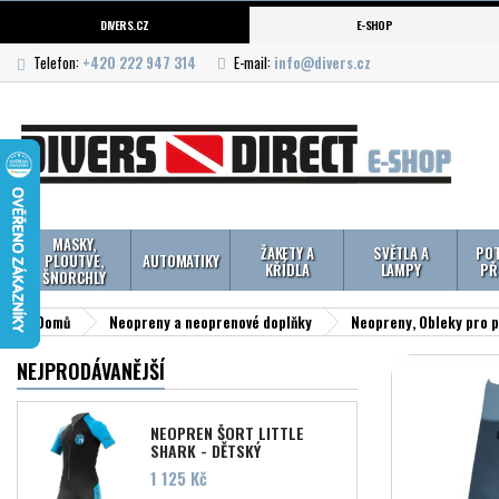
DIVERS.CZ
E-SHOP
Telefon:
+420 222 947 314
E-mail:
info@divers.cz
MASKY,
ŽAKETY A
SVĚTLA A
POT
PLOUTVE,
AUTOMATIKY
KŘÍDLA
LAMPY
PŘ
ŠNORCHLY
Domů
Neopreny a neoprenové doplňky
Neopreny, Obleky pro 
NEJPRODÁVANĚJŠÍ
NEOPREN ŠORT LITTLE
SHARK - DĚTSKÝ
Cena
1 125 Kč