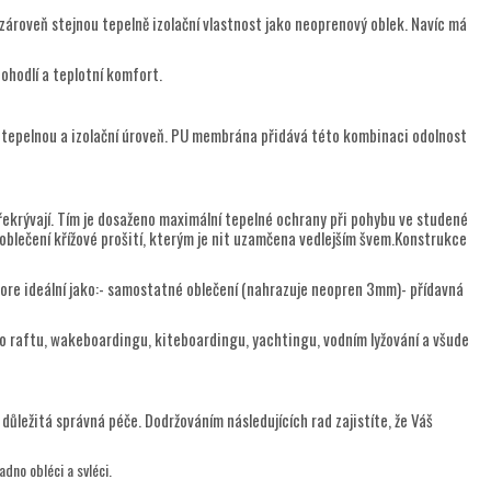
zároveň stejnou tepelně izolační vlastnost jako neoprenový oblek. Navíc má
ohodlí a teplotní komfort.
u tepelnou a izolační úroveň. PU membrána přidává této kombinaci odolnost
překrývají. Tím je dosaženo maximální tepelné ochrany při pohybu ve studené
ě oblečení křížové prošití, kterým je nit uzamčena vedlejším švem.Konstrukce
Core ideální jako:- samostatné oblečení (nahrazuje neopren 3mm)- přídavná
ebo raftu, wakeboardingu, kiteboardingu, yachtingu, vodním lyžování a všude
důležitá správná péče. Dodržováním následujících rad zajistíte, že Váš
adno obléci a svléci.