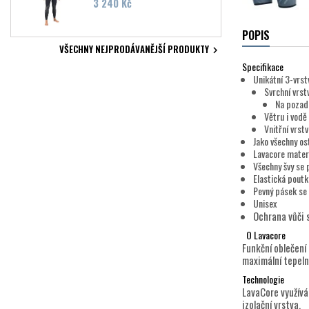
Cena
3 240 Kč
POPIS
VŠECHNY NEJPRODÁVANĚJŠÍ PRODUKTY

Specifikace
Unikátní 3-vrst
Svrchní vrst
Na pozad
Větru i vodě
Vnitřní vrst
Jako všechny os
Lavacore materi
Všechny švy se p
Elastická pout
Pevný pásek se
Unisex
Ochrana vůči 
O Lavacore
Funkční oblečení
maximální tepeln
Technologie
LavaCore využívá
izolační vrstva.