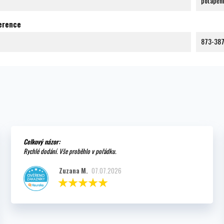
potápění
ference
873-38
Celkový názor:
Rychlé dodání. Vše proběhlo v pořádku.
Zuzana M.
07.07.2026