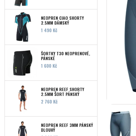
NEOPREN CIAO SHORTY
2,5MM DÁMSKÝ
Cena
1 490 Kč
ŠORTKY T30 NEOPRENOVÉ,
PÁNSKÉ
Cena
1 600 Kč
NEOPREN REEF SHORTY
2,5MM ŠORT PÁNSKÝ
Cena
2 760 Kč
NEOPREN REEF 3MM PÁNSKÝ
DLOUHÝ