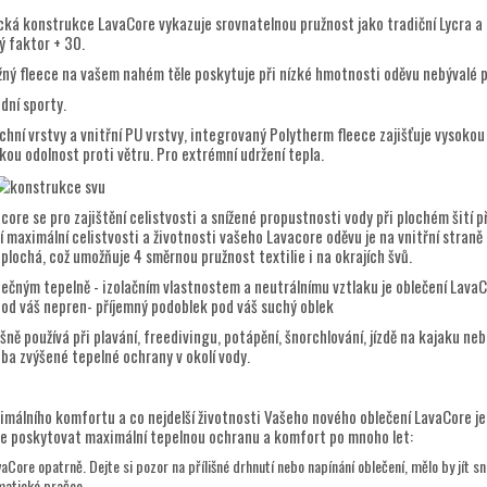
cká konstrukce LavaCore vykazuje srovnatelnou pružnost jako tradiční Lycra a 
ý faktor + 30.
žný fleece na vašem nahém těle poskytuje při nízké hmotnosti oděvu nebývalé p
odní sporty.
hní vrstvy a vnitřní PU vrstvy, integrovaný Polytherm fleece zajišťuje vysoko
kou odolnost proti větru. Pro extrémní udržení tepla.
core se pro zajištění celistvosti a snížené propustnosti vody při plochém šití 
í maximální celistvosti a životnosti vašeho Lavacore oděvu je na vnitřní stran
 plochá, což umožňuje 4 směrnou pružnost textilie i na okrajích švů.
inečným tepelně - izolačním vlastnostem a neutrálnímu vztlaku je oblečení Lava
pod váš nepren- příjemný podoblek pod váš suchý oblek
šně používá při plavání, freedivingu, potápění, šnorchlování, jízdě na kajaku n
eba zvýšené tepelné ochrany v okolí vody.
imálního komfortu a co nejdelší životnosti Vašeho nového oblečení LavaCore je 
e poskytovat maximální tepelnou ochranu a komfort po mnoho let:
aCore opatrně. Dejte si pozor na přílišné drhnutí nebo napínání oblečení, mělo by jít sn
matické pračce.