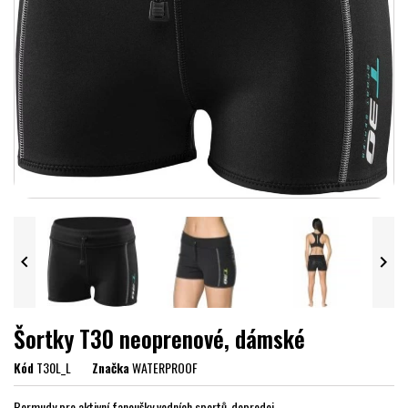


Šortky T30 neoprenové, dámské
Kód
T30L_L
Značka
WATERPROOF
Bermudy pro aktivní fanoušky vodních sportů-doprodej