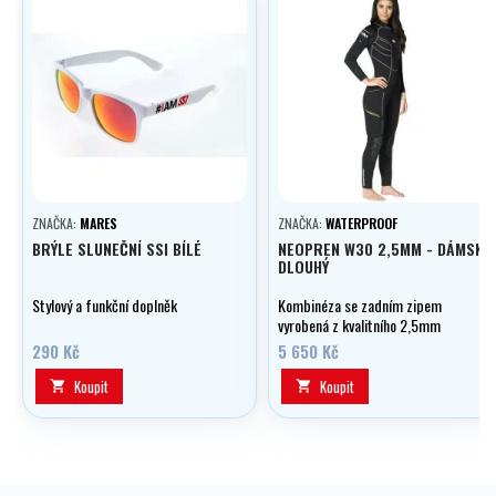
ZNAČKA:
MARES
ZNAČKA:
WATERPROOF
BRÝLE SLUNEČNÍ SSI BÍLÉ
NEOPREN W30 2,5MM - DÁMSKÝ
DLOUHÝ
Stylový a funkční doplněk
Kombinéza se zadním zipem
vyrobená z kvalitního 2,5mm
Microcell CR neoprenu je ideální
290 Kč
5 650 Kč
pro potápění v tropických vodách
a vodní sporty-doprodej
Koupit
Koupit

