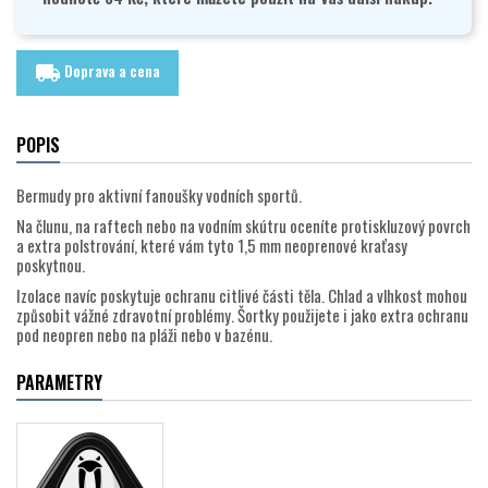
Doprava a cena
local_shipping
POPIS
Bermudy pro aktivní fanoušky vodních sportů.
Na člunu, na raftech nebo na vodním skútru oceníte protiskluzový povrch
a extra polstrování, které vám tyto 1,5 mm neoprenové kraťasy
poskytnou.
Izolace navíc poskytuje ochranu citlivé části těla. Chlad a vlhkost mohou
způsobit vážné zdravotní problémy. Šortky použijete i jako extra ochranu
pod neopren nebo na pláži nebo v bazénu.
PARAMETRY