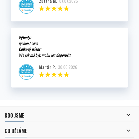
Zuzana M.
07.07.2026
Výhody:
rychlost cena
Celkový názor:
Vše jak má být, mohu jen doporučit
Martin P.
30.06.2026

KDO JSME

CO DĚLÁME