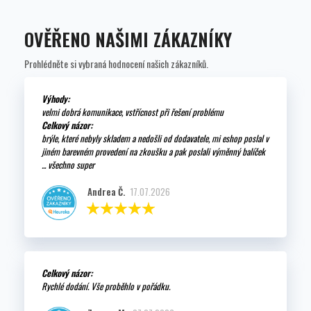
OVĚŘENO NAŠIMI ZÁKAZNÍKY
Prohlédněte si vybraná hodnocení našich zákazníků.
Výhody:
velmi dobrá komunikace, vstřícnost při řešení problému
Celkový názor:
brýle, které nebyly skladem a nedošli od dodavatele, mi eshop poslal v
jiném barevném provedení na zkoušku a pak poslali výměnný balíček
... všechno super
Andrea Č.
17.07.2026
Celkový názor:
Rychlé dodání. Vše proběhlo v pořádku.