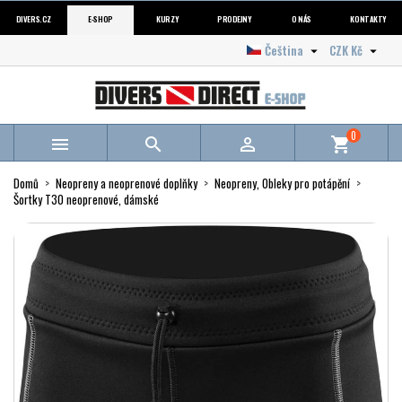
DIVERS.CZ
E-SHOP
KURZY
PRODEJNY
O NÁS
KONTAKTY
Čeština
CZK Kč


0



shopping_cart
Domů
Neopreny a neoprenové doplňky
Neopreny, Obleky pro potápění
Šortky T30 neoprenové, dámské