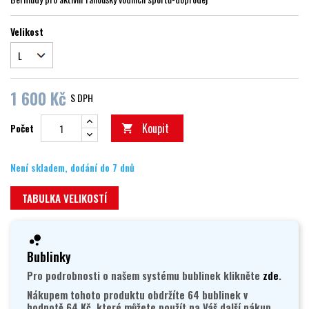
Velikost
1 600 Kč
S DPH
Koupit
Počet

Není skladem, dodání do 7 dnů
TABULKA VELIKOSTÍ
Bublinky
Pro podrobnosti o našem systému bublinek klikněte
zde
.
Nákupem tohoto produktu obdržíte 64 bublinek v
hodnotě 64 Kč, které můžete použít na Váš další nákup.