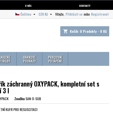
O NÁS
KONTAKTY
Čeština
CZK Kč
Vítejte,
Přihlásit se
nebo
Registrovat


Košík:
0
Produkty - 0 Kč
shopping_cart
LAVECKÉ
DÁRKOVÉ
PRACOVNÍ
OTŘEBY
POUKAZY
POTÁPĚNÍ
řík záchranný OXYPACK, kompletní set s
í 3 l
YPACK
Značka
SAN-O-SUB
TNÍ KUFR PRO RESUSCITACI