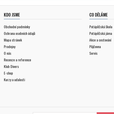
KDO JSME
CO DĚLÁME
Obchodní podmínky
Potápěčská škola
Ochrana osobních údajů
Potápěčská jáma
Mapa stránek
Akce a cestování
Prodejny
Půjčovna
O nás
Servis
Recenze a reference
Klub Divers
E-shop
Kurzy a udalosti