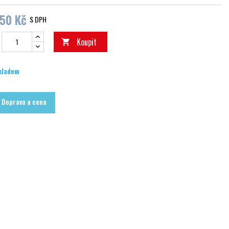
350 Kč
S DPH
Koupit

kladem
Doprava a cena