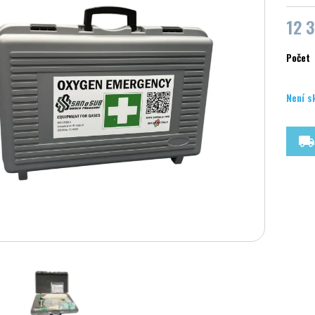
12 
Počet
Není s
local_shipping