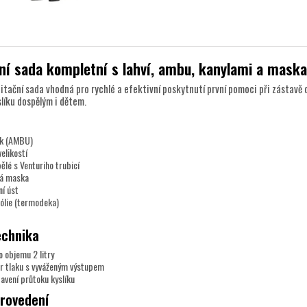
ní sada kompletní s lahví, ambu, kanylami a mask
itační sada vhodná pro rychlé a efektivní poskytnutí první pomoci při zástavě 
slíku dospělým i dětem.
ak (AMBU)
elikostí
lé s Venturiho trubicí
vá maska
ní úst
ólie (termodeka)
echnika
o objemu 2 litry
or tlaku s vyváženým výstupem
avení průtoku kyslíku
provedení