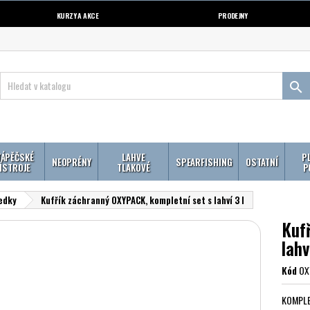
KURZY A AKCE
PRODEJNY

ÁPĚČSKÉ
LAHVE
P
NEOPRÉNY
SPEARFISHING
OSTATNÍ
ÍSTROJE
TLAKOVÉ
P
edky
Kufřík záchranný OXYPACK, kompletní set s lahví 3 l
Kuf
lahv
Kód
OX
KOMPLE