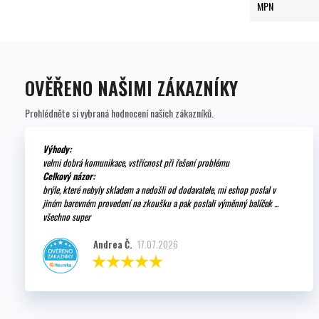
MPN
OVĚŘENO NAŠIMI ZÁKAZNÍKY
Prohlédněte si vybraná hodnocení našich zákazníků.
Výhody:
velmi dobrá komunikace, vstřícnost při řešení problému
Celkový názor:
brýle, které nebyly skladem a nedošli od dodavatele, mi eshop poslal v
jiném barevném provedení na zkoušku a pak poslali výměnný balíček ...
všechno super
Andrea Č.
17.07.2026