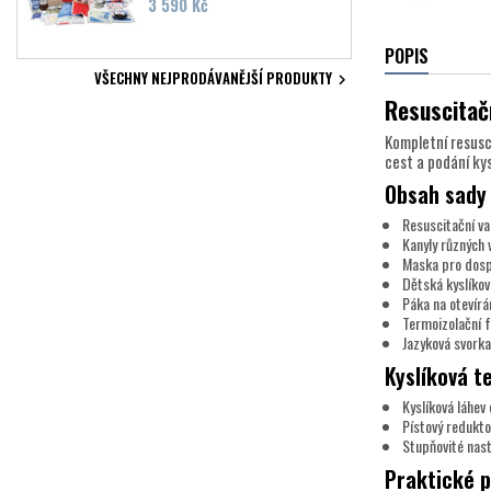
Cena
3 590 Kč
POPIS
VŠECHNY NEJPRODÁVANĚJŠÍ PRODUKTY

Resuscitač
Kompletní resusc
cest a podání ky
Obsah sady
Resuscitační v
Kanyly různých v
Maska pro dospě
Dětská kyslíko
Páka na otevírá
Termoizolační f
Jazyková svorka
Kyslíková t
Kyslíková láhev 
Pístový redukt
Stupňovité nast
Praktické 