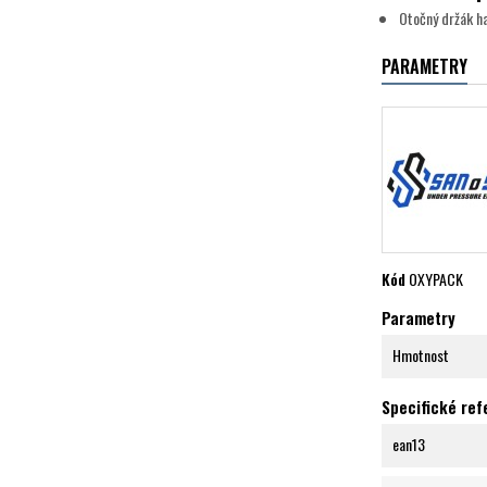
Otočný držák ha
PARAMETRY
Kód
OXYPACK
Parametry
Hmotnost
Specifické re
ean13