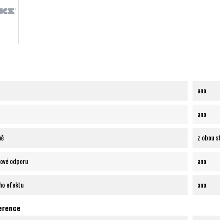
ano
ano
ně
z obou s
ové odporu
ano
ho efektu
ano
ference