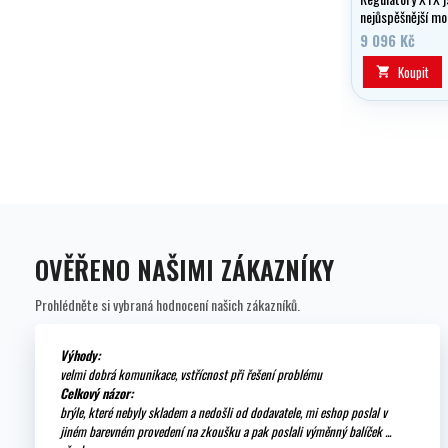
nejůspěšnější mo
Apeks. Díky nadše
9 096 Kč
inovace a vývoje 
můžeme představ
Koupit

XTX druhé gener
FSR se vyrábí ta
výstupy.
OVĚŘENO NAŠIMI ZÁKAZNÍKY
Prohlédněte si vybraná hodnocení našich zákazníků.
Výhody:
velmi dobrá komunikace, vstřícnost při řešení problému
Celkový názor:
brýle, které nebyly skladem a nedošli od dodavatele, mi eshop poslal v
jiném barevném provedení na zkoušku a pak poslali výměnný balíček ...