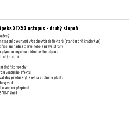
Apeks XTX50 octopus - druhý stupeň
vážený
nasazení dvou typů výdechových deflektorů (standardně krátký typ)
řipojení hadice z levé nebo z pravé strany
o plynulou regulaci nádechového odporu
 druhý stupeň
k
ní tlačítko sprchy
olu venturiho efektu
atelný přední kryt z extra odolného plastu
hový ventil
t a venturi přepínač
8"UNF žlutá