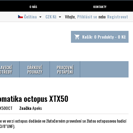
O NÁS
KONTAKTY
Čeština
CZK Kč
Vítejte,
Přihlásit se
nebo
Registrovat


Košík:
0
Produkty - 0 Kč
shopping_cart
LAVECKÉ
DÁRKOVÉ
PRACOVNÍ
OTŘEBY
POUKAZY
POTÁPĚNÍ
omatika octopus XTX50
X50OCT
Značka
Apeks
e ve verzi octopus dodáván ve žlutočerném provedení se žlutou octopusovou hadicí
3/8"UNF).