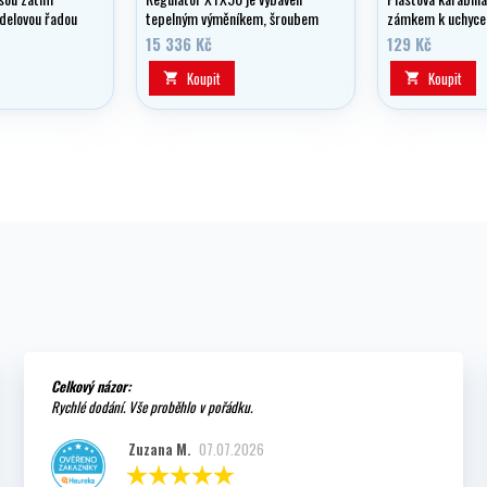
delovou řadou
tepelným výměníkem, šroubem
zámkem k uchycen
ní v oblasti
pro plynulou regulaci
manometru atd. n
15 336 Kč
129 Kč
vám nyní
nádechového odporu a prvním
křídlo.
it regulátory
stupněm se systémem DS -
Koupit
Koupit


ace. 1.stupeň
uzavření suchou komorou.
ké s 5 MP
Celkový názor:
Rychlé dodání. Vše proběhlo v pořádku.
Zuzana M.
07.07.2026