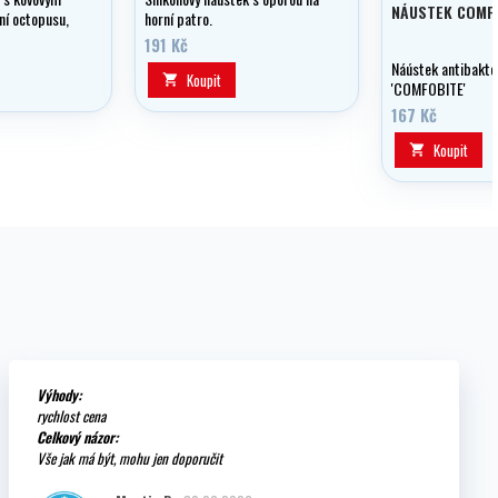
NÁUSTEK COMF
í octopusu,
horní patro.
a žaket či
191 Kč
Náústek antibakter
Koupit

'COMFOBITE'
167 Kč
Koupit

Výhody:
rychlost cena
Celkový názor:
Vše jak má být, mohu jen doporučit