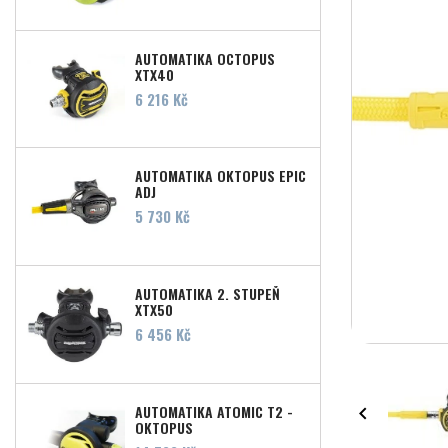
AUTOMATIKA OCTOPUS
XTX40
Cena
6 216 Kč
AUTOMATIKA OKTOPUS EPIC
ADJ
Cena
5 730 Kč
AUTOMATIKA 2. STUPEŇ
XTX50
Cena
6 456 Kč
AUTOMATIKA ATOMIC T2 -

OKTOPUS