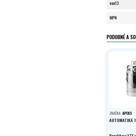
ean13
MPN
PODOBNÉ A SO
ZNAČKA:
APEKS
AUTOMATIKA 1
Regulátory XTX j