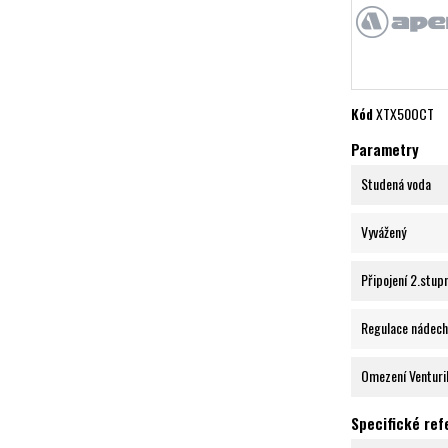
Kód
XTX50OCT
Parametry
Studená voda
Vyvážený
Připojení 2.stup
Regulace nádech
Omezení Venturi
Specifické re