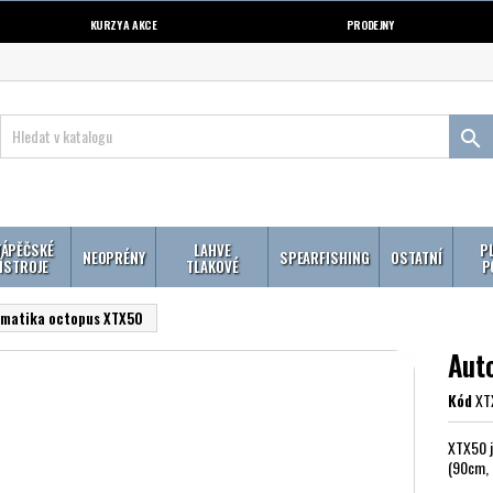
KURZY A AKCE
PRODEJNY

ÁPĚČSKÉ
LAHVE
P
NEOPRÉNY
SPEARFISHING
OSTATNÍ
ÍSTROJE
TLAKOVÉ
P
matika octopus XTX50
Aut
Kód
XT
XTX50 j
(90cm, 