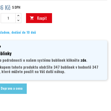
36 Kč
S DPH
Koupit

kladem, dodání do 10 dnů
blinky
o podrobnosti o našem systému bublinek klikněte
zde
.
kupem tohoto produktu obdržíte 347 bublinek v hodnotě 347
, které můžete použít na Váš další nákup.
Doprava a cena