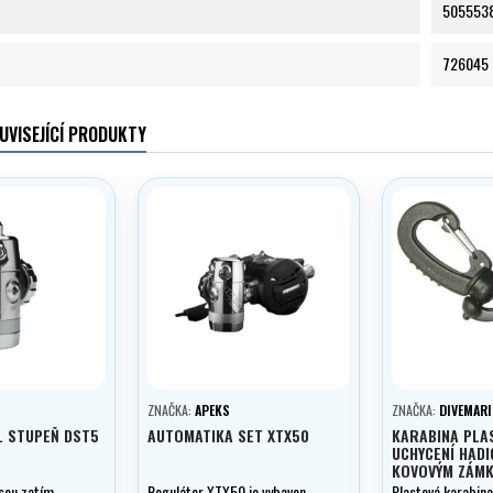
505553
726045
UVISEJÍCÍ PRODUKTY
ZNAČKA:
APEKS
ZNAČKA:
DIVEMARI
. STUPEŇ DST5
AUTOMATIKA SET XTX50
KARABINA PLA
UCHYCENÍ HADI
KOVOVÝM ZÁMK
DIVEMARINE/S
sou zatím
Regulátor XTX50 je vybaven
Plastová karabin