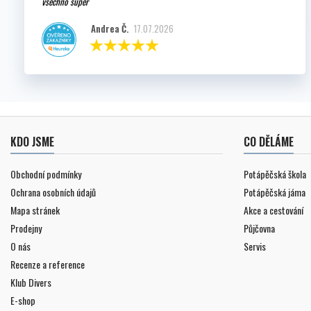
všechno super
Andrea Č.
17.07.2026
KDO JSME
CO DĚLÁME
Obchodní podmínky
Potápěčská škola
Ochrana osobních údajů
Potápěčská jáma
Mapa stránek
Akce a cestování
Prodejny
Půjčovna
O nás
Servis
Recenze a reference
Klub Divers
E-shop