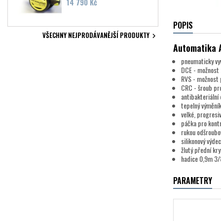
Cena
14 790 Kč
POPIS
VŠECHNY NEJPRODÁVANĚJŠÍ PRODUKTY

Automatika 
pneumaticky vy
DCE - možnost 
RVS - možnost p
CRC - šroub pr
antibakteriální
tepelný výmění
velké, progresiv
páčka pro kontr
rukou odšroubov
silikonový výdec
žlutý přední kry
hadice 0,9m 3/
PARAMETRY