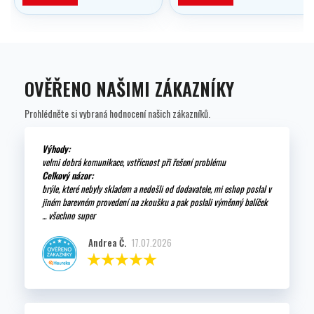
OVĚŘENO NAŠIMI ZÁKAZNÍKY
Prohlédněte si vybraná hodnocení našich zákazníků.
Výhody:
velmi dobrá komunikace, vstřícnost při řešení problému
Celkový názor:
brýle, které nebyly skladem a nedošli od dodavatele, mi eshop poslal v
jiném barevném provedení na zkoušku a pak poslali výměnný balíček
... všechno super
Andrea Č.
17.07.2026