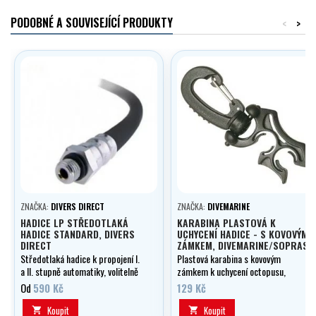
PODOBNÉ A SOUVISEJÍCÍ PRODUKTY
<
>
ZNAČKA:
DIVERS DIRECT
ZNAČKA:
DIVEMARINE
HADICE LP STŘEDOTLAKÁ
KARABINA PLASTOVÁ K
HADICE STANDARD, DIVERS
UCHYCENÍ HADICE - S KOVOVÝM
DIRECT
ZÁMKEM, DIVEMARINE/SOPRAS
Středotlaká hadice k propojení I.
Plastová karabina s kovovým
a II. stupně automatiky, volitelně
zámkem k uchycení octopusu,
v délce 0,50 - 2,10 m, černá.
manometru atd. na žaket či
Od
590 Kč
129 Kč
křídlo.
Koupit
Koupit

