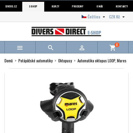
DIVERS.CZ
E-SHOP
KURZY
PRODEJNY
O NÁS
KONTAKTY
Čeština
CZK Kč


0



shopping_cart
Domů
Potápěčské automatiky
Oktopusy
Automatika oktopus LOOP, Mares