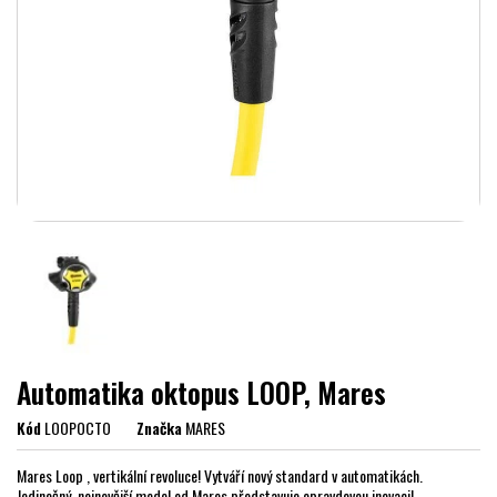
Automatika oktopus LOOP, Mares
Kód
LOOPOCTO
Značka
MARES
Mares Loop , vertikální revoluce! Vytváří nový standard v automatikách.
Jedinečný, nejnovější model od Mares představuje opravdovou inovaci!