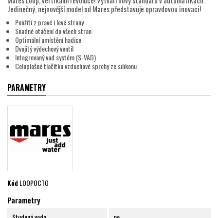
Mares Loop, vertikální revoluce! Vytváří nový standard v automatikách.
Jedinečný, nejnovější model od Mares představuje opravdovou inovaci!
Použití z pravé i levé strany
Snadné otáčení do všech stran
Optimální umístění hadice
Dvojitý výdechový ventil
Integrovaný vad systém (S-VAD)
Celoplošné tlačítko vzduchové sprchy ze silikonu
PARAMETRY
Kód
LOOPOCTO
Parametry
Studená voda
ne