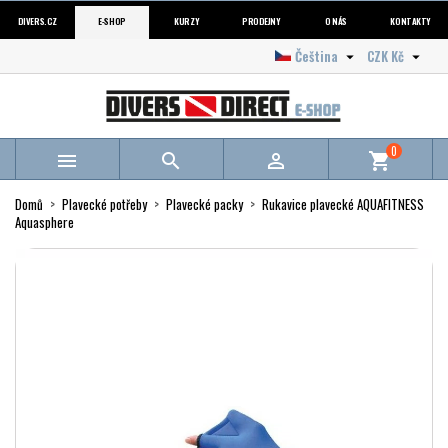
DIVERS.CZ
E-SHOP
KURZY
PRODEJNY
O NÁS
KONTAKTY
Čeština
CZK Kč


0



shopping_cart
Domů
Plavecké potřeby
Plavecké packy
Rukavice plavecké AQUAFITNESS
Aquasphere