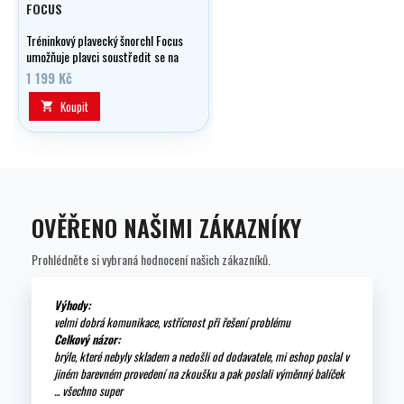
FOCUS
Tréninkový plavecký šnorchl Focus
umožňuje plavci soustředit se na
techniku záběru bez nutnosti
1 199 Kč
natáčet hlavu na stranu kvůli
dýchání.
Koupit

OVĚŘENO NAŠIMI ZÁKAZNÍKY
Prohlédněte si vybraná hodnocení našich zákazníků.
Výhody:
velmi dobrá komunikace, vstřícnost při řešení problému
Celkový názor:
brýle, které nebyly skladem a nedošli od dodavatele, mi eshop poslal v
jiném barevném provedení na zkoušku a pak poslali výměnný balíček
... všechno super