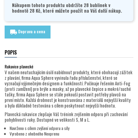
Nákupem tohoto produktu obdržíte 28 bublinek v
hodnotě 28 Kč, které můžete použít na Váš další nákup.
Doprava a cena
local_shipping
POPIS
Rukavice plavecké
V našem neutuchajícím úsilí nabídnout produkty, které obohacují zážitek
z plavání, firma Aqua Sphere vyvinula řadu příslušenství, které se
vyznačují výjimečným designem a funkčností. Počínaje řešením Anti-Fog
(proti zamlžení) pro brýle a masky, až po plavecké čepice a mokré/suché
tašky, firma Aqua Sphere se stále pokouší postavit potřeby plavců na
první místo. Každá drobnost je konstruována z materiálů nejvyšší kvality
a byla důkladně testována s cílem poskytnout nejvyšší hodnotu.
Plavecká rukavice zlepšuje Váš trénink zvýšením odporu při zachování
pohyblivosti ruky. Dostupné ve velikosti S, M a L.
Navrženo s cílem zvýšení odporu a síly
Vyrobeno z ohebného Neoprenu