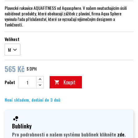
Plavecké rukavice AQUAFITNESS od Aquasphere. V našem neutuchajícím úsilí
nabídnout produkty, které obohacují zážitek z plavání, firma Aqua Sphere
vyvinula řadu příslušenství, které se vyznačují výjimečným designem a
funkčností.
Velikost
565 Kč
S DPH
Koupit
Počet

Není skladem, dodání do 3 dnů
Bublinky
Pro podrobnosti o našem systému bublinek klikněte
zde
.