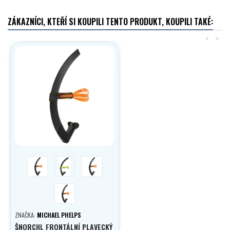
ZÁKAZNÍCI, KTEŘÍ SI KOUPILI TENTO PRODUKT, KOUPILI TAKÉ:
<
>
černá/šedá
černá/žlutá
modrá/žlutá
multicolor
ZNAČKA:
MICHAEL PHELPS
ŠNORCHL FRONTÁLNÍ PLAVECKÝ