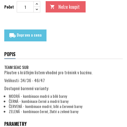
Nelze koupit
Počet

Doprava a cena
local_shipping
POPIS
TEAM SEAC SUB
Ploutve s krátkým listem vhodné pro trénink v bazénu.
Velikosti: 34/36 - 46/47
Dostupné barevné varianty:
MODRÁ - kombinace modré a bílé barvy
ČERNÁ - kombinace černé a modré barvy
ČERVENÁ - kombinace modré, bílé a červené barvy
ZELENÁ - kombinace černé, žluté a zelené barvy
PARAMETRY