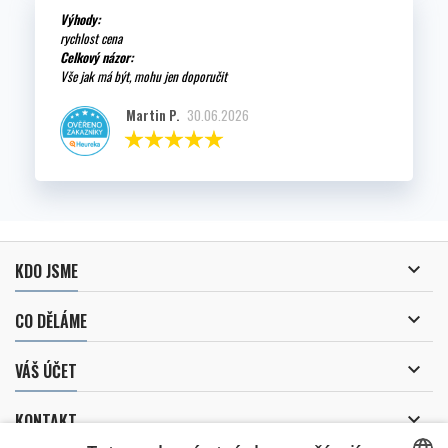
Výhody:
rychlost cena
Celkový názor:
Vše jak má být, mohu jen doporučit
Martin P.
30.06.2026

KDO JSME

CO DĚLÁME

VÁŠ ÚČET

KONTAKT