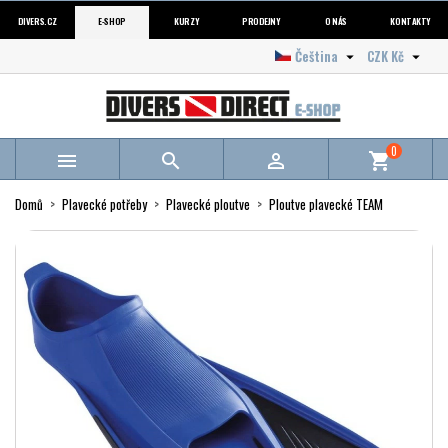
DIVERS.CZ
E-SHOP
KURZY
PRODEJNY
O NÁS
KONTAKTY
Čeština
CZK Kč


0



shopping_cart
Domů
Plavecké potřeby
Plavecké ploutve
Ploutve plavecké TEAM