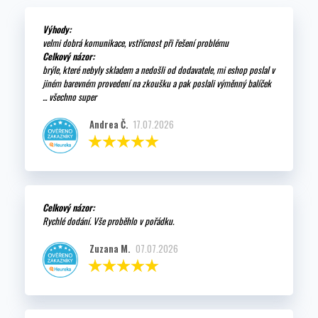
Výhody:
velmi dobrá komunikace, vstřícnost při řešení problému
Celkový názor:
brýle, které nebyly skladem a nedošli od dodavatele, mi eshop poslal v
jiném barevném provedení na zkoušku a pak poslali výměnný balíček
... všechno super
Andrea Č.
17.07.2026
Celkový názor:
Rychlé dodání. Vše proběhlo v pořádku.
Zuzana M.
07.07.2026