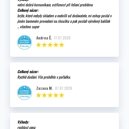
velmi dobrá komunikace, vstřícnost při řešení problému
Celkový názor:
brýle, které nebyly skladem a nedošli od dodavatele, mi eshop poslal v
jiném barevném provedení na zkoušku a pak poslali výměnný balíček
... všechno super
Andrea Č.
17.07.2026
Celkový názor:
Rychlé dodání. Vše proběhlo v pořádku.
Zuzana M.
07.07.2026
Výhody:
rychlost cena