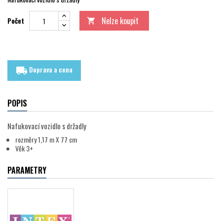
Nelze koupit
Počet

Doprava a cena
local_shipping
POPIS
Nafukovací vozidlo s držadly
rozměry 1,17 m X 77 cm
Věk 3+
PARAMETRY