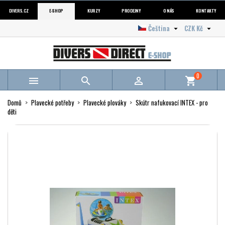
DIVERS.CZ
E-SHOP
KURZY
PRODEJNY
O NÁS
KONTAKTY
Čeština
CZK Kč


0



shopping_cart
Domů
Plavecké potřeby
Plavecké plováky
Skútr nafukovací INTEX - pro
děti