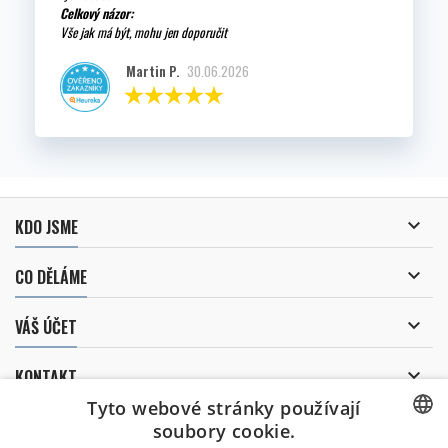
Celkový názor:
Vše jak má být, mohu jen doporučit
Martin P.
30.06.2026

KDO JSME

CO DĚLÁME

VÁŠ ÚČET

KONTAKT
Tyto webové stránky používají
ODBĚR NOVINEK
soubory cookie.