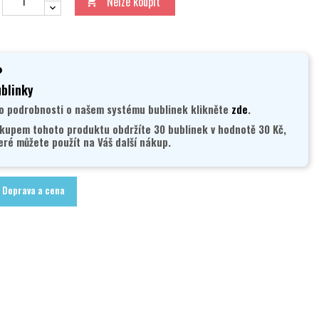
Nelze koupit

blinky
o podrobnosti o našem systému bublinek klikněte
zde
.
kupem tohoto produktu obdržíte 30 bublinek v hodnotě 30 Kč,
eré můžete použít na Váš další nákup.
Doprava a cena