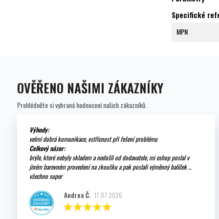
Specifické re
MPN
OVĚŘENO NAŠIMI ZÁKAZNÍKY
Prohlédněte si vybraná hodnocení našich zákazníků.
Výhody:
velmi dobrá komunikace, vstřícnost při řešení problému
Celkový názor:
brýle, které nebyly skladem a nedošli od dodavatele, mi eshop poslal v
jiném barevném provedení na zkoušku a pak poslali výměnný balíček ...
všechno super
Andrea Č.
17.07.2026