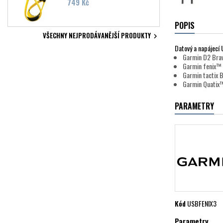
Cena
749 Kč
POPIS
VŠECHNY NEJPRODÁVANĚJŠÍ PRODUKTY

Datový a napájecí 
Garmin D2 Bra
Garmin fenix™ 
Garmin tactix 
Garmin Quatix
PARAMETRY
Kód
USBFENIX3
Parametry