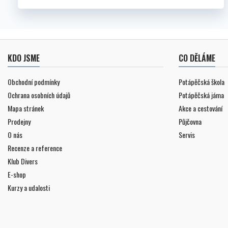
KDO JSME
CO DĚLÁME
Obchodní podmínky
Potápěčská škola
Ochrana osobních údajů
Potápěčská jáma
Mapa stránek
Akce a cestování
Prodejny
Půjčovna
O nás
Servis
Recenze a reference
Klub Divers
E-shop
Kurzy a udalosti