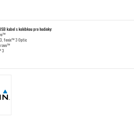
USB kabel s kolébkou pro hodinky:
vo™
3, fenix™ 3 Optic
Bravo™
™ 3