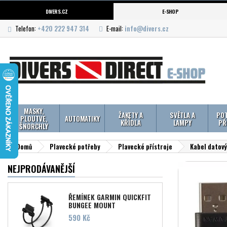
DIVERS.CZ
E-SHOP
Telefon:
+420 222 947 314
E-mail:
info@divers.cz
MASKY,
ŽAKETY A
SVĚTLA A
POT
PLOUTVE,
AUTOMATIKY
KŘÍDLA
LAMPY
PŘ
ŠNORCHLY
Domů
Plavecké potřeby
Plavecké přístroje
Kabel datový
NEJPRODÁVANĚJŠÍ
ŘEMÍNEK GARMIN QUICKFIT
BUNGEE MOUNT
Cena
590 Kč