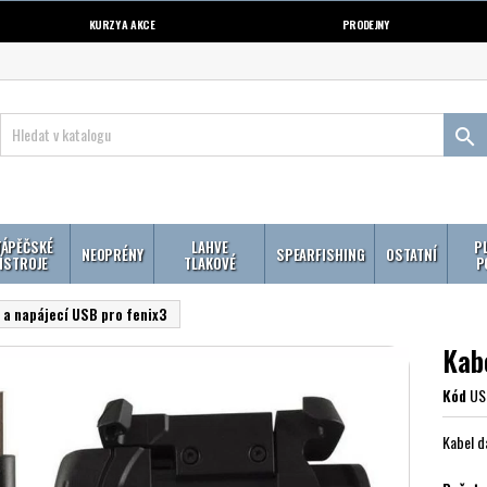
KURZY A AKCE
PRODEJNY

ÁPĚČSKÉ
LAHVE
P
NEOPRÉNY
SPEARFISHING
OSTATNÍ
ÍSTROJE
TLAKOVÉ
P
 a napájecí USB pro fenix3
Kab
Kód
US
Kabel d