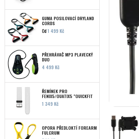
GUMA POSILOVACÍ DRYLAND
CORDS
Cena
Od
1 499 Kč
PŘEHRÁVAČ MP3 PLAVECKÝ
DUO
Cena
4 499 Kč
ŘEMÍNEK PRO
FENIX5/QUATIX5 "QUICKFIT
22" - RŮZNÉ BARVY
Cena
1 349 Kč
OPORA PŘEDLOKTÍ FOREARM
FULCRUM