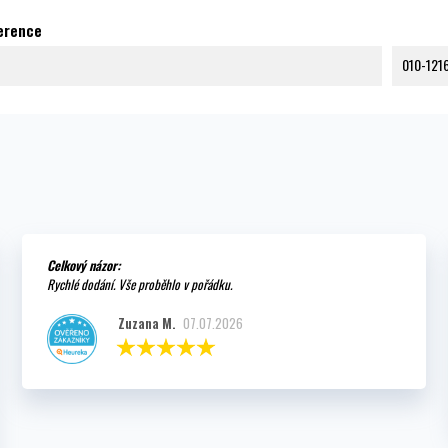
ference
010-121
Celkový názor:
Rychlé dodání. Vše proběhlo v pořádku.
Zuzana M.
07.07.2026