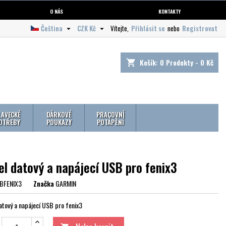
O NÁS
KONTAKTY
Čeština
CZK Kč
Vítejte,
Přihlásit se
nebo
Registrovat


Košík:
0
Produkty - 0 Kč
shopping_cart
LAVECKÉ
DÁRKOVÉ
PRACOVNÍ
OTŘEBY
POUKAZY
POTÁPĚNÍ
el datový a napájecí USB pro fenix3
BFENIX3
Značka
GARMIN
atový a napájecí USB pro fenix3