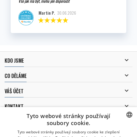
Vše jak má být, mohu jen doporučit
Martin P.
30.06.2026

KDO JSME

CO DĚLÁME

VÁŠ ÚČET

KONTAKT
Tyto webové stránky používají
ODBĚR NOVINEK
soubory cookie.
CZECH
Tyto webové stránky používají soubory cookie ke zlepšení