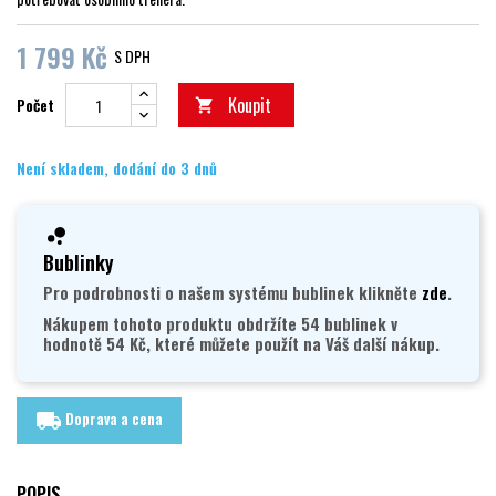
1 799 Kč
S DPH
Koupit
Počet

Není skladem, dodání do 3 dnů
Bublinky
Pro podrobnosti o našem systému bublinek klikněte
zde
.
Nákupem tohoto produktu obdržíte 54 bublinek v
hodnotě 54 Kč, které můžete použít na Váš další nákup.
Doprava a cena
local_shipping
POPIS