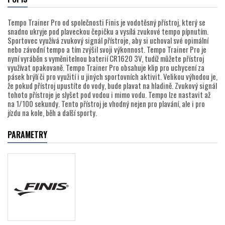
Tempo Trainer Pro od společnosti Finis je vodotěsný přístroj, který se
snadno ukryje pod plaveckou čepičku a vysílá zvukové tempo pípnutím.
Sportovec využívá zvukový signál přístroje, aby si uchoval své opimální
nebo závodní tempo a tím zvýšil svoji výkonnost. Tempo Trainer Pro je
nyní vyráběn s vyměnitelnou baterií CR1620 3V, tudíž můžete přístroj
využívat opakovaně. Tempo Trainer Pro obsahuje klip pro uchycení za
pásek brýlí či pro využití i u jiných sportovních aktivit. Velikou výhodou je,
že pokud přístroj upustíte do vody, bude plavat na hladině. Zvukový signál
tohoto přístroje je slyšet pod vodou i mimo vodu. Tempo lze nastavit až
na 1/100 sekundy. Tento přístroj je vhodný nejen pro plavání, ale i pro
jízdu na kole, běh a další sporty.
PARAMETRY