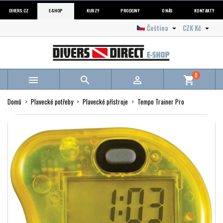
DIVERS.CZ
E-SHOP
KURZY
PRODEJNY
O NÁS
KONTAKTY
Čeština
CZK Kč


0



shopping_cart
Domů
Plavecké potřeby
Plavecké přístroje
Tempo Trainer Pro