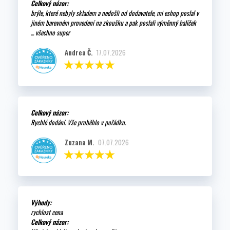
Celkový názor:
brýle, které nebyly skladem a nedošli od dodavatele, mi eshop poslal v
jiném barevném provedení na zkoušku a pak poslali výměnný balíček
... všechno super
Andrea Č.
17.07.2026
Celkový názor:
Rychlé dodání. Vše proběhlo v pořádku.
Zuzana M.
07.07.2026
Výhody:
rychlost cena
Celkový názor: