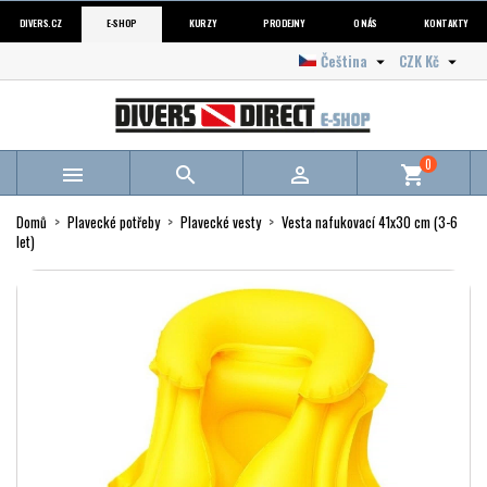
DIVERS.CZ
E-SHOP
KURZY
PRODEJNY
O NÁS
KONTAKTY
Čeština
CZK Kč


0



shopping_cart
Domů
Plavecké potřeby
Plavecké vesty
Vesta nafukovací 41x30 cm (3-6
let)