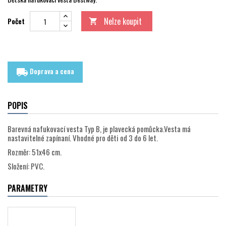
Nelze koupit
Počet

Doprava a cena
local_shipping
POPIS
Barevná nafukovací vesta Typ B, je plavecká pomůcka.Vesta má
nastavitelné zapínaní. Vhodné pro děti od 3 do 6 let.
Rozměr: 51x46 cm.
Složení: PVC.
PARAMETRY