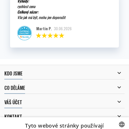
Výhody:
rychlost cena
Celkový názor:
Vše jak má být, mohu jen doporučit
Martin P.
30.06.2026

KDO JSME

CO DĚLÁME

VÁŠ ÚČET

KONTAKT
Tyto webové stránky používají