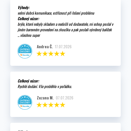
Výhody:
velmi dobrá komunikace, vstřícnost při řešení problému
Celkový názor:
brýle, které nebyly skladem a nedošli od dodavatele, mi eshop poslal v
jiném barevném provedení na zkoušku a pak poslali výměnný balíček
... všechno super
Andrea Č.
17.07.2026
Celkový názor:
Rychlé dodání. Vše proběhlo v pořádku.
Zuzana M.
07.07.2026