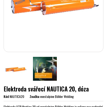
Elektroda svářecí NAUTICA 20, dóza
Kód
NAUTICA20
Značka
voestalpine Böhler Welding
Elektroda UTP Nautica 20 od voestalpine Böhler Welding je určena pro podvodní