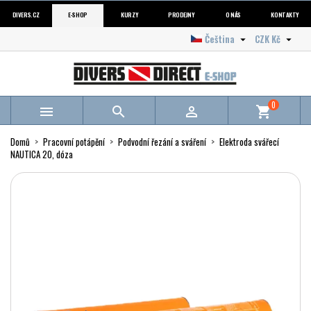
DIVERS.CZ
E-SHOP
KURZY
PRODEJNY
O NÁS
KONTAKTY
Čeština
CZK Kč


0



shopping_cart
Domů
Pracovní potápění
Podvodní řezání a sváření
Elektroda svářecí
NAUTICA 20, dóza