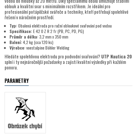
vodou do hloubky až 20 metrů. Díky speciálnímu obalu umožňuje stabilní
oblouk a kvalitní svar s minimálním rozstřikem. Je ideální pro
profesionální potápěčské svářeče a techniky, kteří potřebují spolehlivé
řešení v náročném prostředí.
Typ:
Obalená elektroda pro ruční obloukové svařování pod vodou
Specifikace:
E 42 0 Z R 2 fr (PB, PC, PD, PG)
Průměr a délka:
3,2 mm x 350 mm
Balení:
4,2 kg (cca 120 ks)
Výrobce:
voestalpine Böhler Welding
Hledáte spolehlivou elektrodu pro podvodní svařování?
UTP Nautica 20
splní i ty nejnáročnější požadavky a zajistí kvalitní výsledky při každém
ponoru.
PARAMETRY