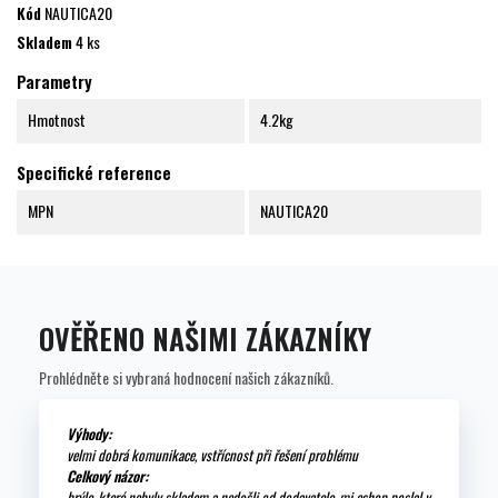
Kód
NAUTICA20
Skladem
4 ks
Parametry
Hmotnost
4.2kg
Specifické reference
MPN
NAUTICA20
OVĚŘENO NAŠIMI ZÁKAZNÍKY
Prohlédněte si vybraná hodnocení našich zákazníků.
Výhody:
velmi dobrá komunikace, vstřícnost při řešení problému
Celkový názor:
brýle, které nebyly skladem a nedošli od dodavatele, mi eshop poslal v