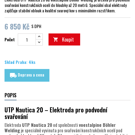
svařování konstrukčních ocelí do hloubky až 20 metrů. Speciální obal elektrody
zajišťuje stabilní oblouk a kvalitní svarový kov s minimálním rozstřikem.
6 850 Kč
S DPH
Koupit
Počet

Sklad Praha: 4ks
Doprava a cena
local_shipping
POPIS
UTP Nautica 20 – Elektroda pro podvodní
svařování
Elektroda
UTP Nautica 20
od společnosti
voestalpine Böhler
Welding
je speciálně vyvinuta pro svařování konstrukčních ocelí pod