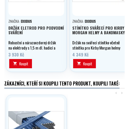
ZNAČKA:
EXODUS
ZNAČKA:
EXODUS
DRŽÁK ELETROD PRO PODVODNÍ
STÍNÍTKO SVÁŘECÍ PRO KIRBY
SVÁŘENÍ
MORGAN HELMY A BANDMASKY
Robustní a nárazuvzdorný držák
Držák na svářecí stínítko včetně
na elektrody s 1,5 m dl. hadicí a
stínítka pro Kirby Morgan helmy
konektorem samec Dinse pro
a bandmasky perfektně zacloní
3 930 Kč
4 349 Kč
svařování pod vodou.
zorník helmy pro 100% ochranu
očí.
Koupit
Koupit


ZÁKAZNÍCI, KTEŘÍ SI KOUPILI TENTO PRODUKT, KOUPILI TAKÉ:
<
>