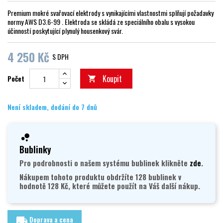
Premium mokré svařovací elektrody s vynikajícími vlastnostmi splňují požadavky
normy AWS D3.6-99 . Elektroda se skládá ze speciálního obalu s vysokou
účinností poskytující plynulý housenkový svár.
4 250 Kč
S DPH
Koupit
Počet

Není skladem, dodání do 7 dnů
Bublinky
Pro podrobnosti o našem systému bublinek klikněte
zde
.
Nákupem tohoto produktu obdržíte 128 bublinek v
hodnotě 128 Kč, které můžete použít na Váš další nákup.
Doprava a cena
local_shipping