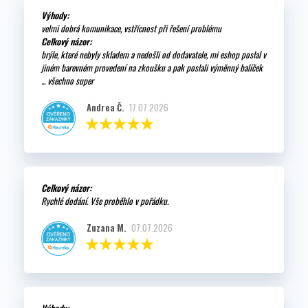
Výhody:
velmi dobrá komunikace, vstřícnost při řešení problému
Celkový názor:
brýle, které nebyly skladem a nedošli od dodavatele, mi eshop poslal v
jiném barevném provedení na zkoušku a pak poslali výměnný balíček
... všechno super
Andrea Č.
17.07.2026
Celkový názor:
Rychlé dodání. Vše proběhlo v pořádku.
Zuzana M.
07.07.2026