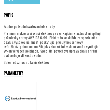
POPIS
Exodus podvodní svařovací elektrody
Premium mokré svařovací elektrody s vynikajícími vlastnostmi splňují
požadavky normy AWS D3.6-99 . Elektroda se skládá ze speciálního
obalu s vysokou účinností poskytující plynulý housenkový
svár. Nabízí pohodlné použití jak v sladké tak v slané vodě a vynikající
výkon ve všech polohách. Speciální povrchová úprava obalu chrání
a absorbuje vlhkost a vodu.
Balení obsahuc 80 kusů elektrod
PARAMETRY