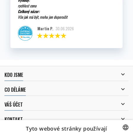
Výhody:
rychlost cena
Celkový názor:
Vše jak má být, mohu jen doporučit
Martin P.
30.06.2026

KDO JSME

CO DĚLÁME

VÁŠ ÚČET

KONTAKT
Tyto webové stránky používají