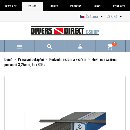
DIVERS.CZ
E-SHOP
KURZY
PRODEJNY
O NÁS
KONTAKTY
Čeština
CZK Kč


0



shopping_cart
Domů
Pracovní potápění
Podvodní řezání a sváření
Elektroda svářecí
podvodní 3,25mm, box 80ks