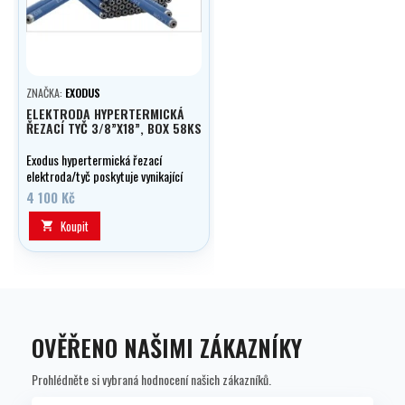
ZNAČKA:
EXODUS
ELEKTRODA HYPERTERMICKÁ
ŘEZACÍ TYČ 3/8”X18”, BOX 58KS
Exodus hypertermická řezací
elektroda/tyč poskytuje vynikající
výkon v těch nejnáročnějších
4 100 Kč
situacích. Vyvážená fyzická a
hutní konstrukce
Koupit

zaručuje bezproblémové zapálení
elektrody. Generuje konstantní
extrémní vysokou teplotu kolem
6000C.
OVĚŘENO NAŠIMI ZÁKAZNÍKY
Prohlédněte si vybraná hodnocení našich zákazníků.