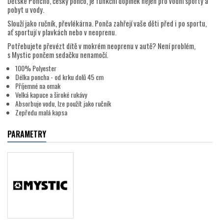
Dětské Poncho, česky pončo, je funkční doplněk nejen pro vodní sporty a
pobyt u vody.
Slouží jako ručník, převlékárna. Ponča zahřejí vaše děti před i po sportu,
ať sportují v plavkách nebo v neoprenu.
Potřebujete převézt dítě v mokrém neoprenu v autě? Není problém,
s Mystic pončem sedačku nenamočí.
100% Polyester
Délka poncha - od krku dolů 45 cm
Příjemné na omak
Velká kapuce a široké rukávy
Absorbuje vodu, lze použít jako ručník
Zepředu malá kapsa
PARAMETRY