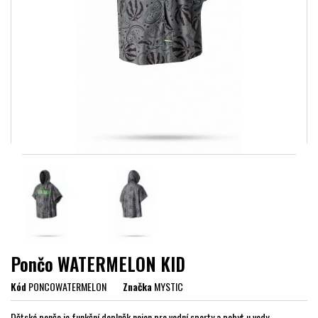
Pončo WATERMELON KID
Kód
PONCOWATERMELON
Značka
MYSTIC
Dětské pončo je funkční doplněk nejen pro vodní sporty a pobyt u vody.