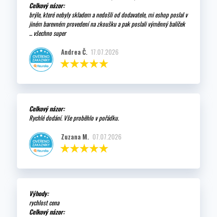
Celkový názor:
brýle, které nebyly skladem a nedošli od dodavatele, mi eshop poslal v
jiném barevném provedení na zkoušku a pak poslali výměnný balíček
... všechno super
Andrea Č.
17.07.2026
Celkový názor:
Rychlé dodání. Vše proběhlo v pořádku.
Zuzana M.
07.07.2026
Výhody:
rychlost cena
Celkový názor: