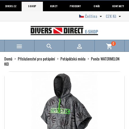
DIVERS.CZ
E-SHOP
KURZY
PRODEJNY
O NÁS
KONTAKTY
Čeština
CZK Kč


0



shopping_cart
Domů
Příslušenství pro potápění
Potápěčská móda
Pončo WATERMELON
KID