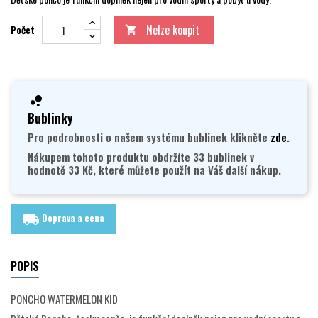
Nelze koupit
Počet

Bublinky
Pro podrobnosti o našem systému bublinek klikněte
zde
.
Nákupem tohoto produktu obdržíte 33 bublinek v
hodnotě 33 Kč, které můžete použít na Váš další nákup.
Doprava a cena
local_shipping
POPIS
PONCHO WATERMELON KID