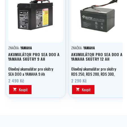
ZNAČKA:
YAMAHA
ZNAČKA:
YAMAHA
AKUMULÁTOR PRO SEA DOO A
AKUMULÁTOR PRO SEA DOO A
YAMAHA SKÚTRY 9 AH
YAMAHA SKÚTRY 12 AH
Olověný akumulátor pro skútry
Olověný akumulátor pro skútry
SEA DOO a YAMAHA 9 Ah
RDS 250, RDS 280, RDS 300,
SEASCOOTER, VS
2 490 Kč
2 290 Kč
SUPERCHARGED, GTS, GTI 12
V/12 Ah
Koupit
Koupit

