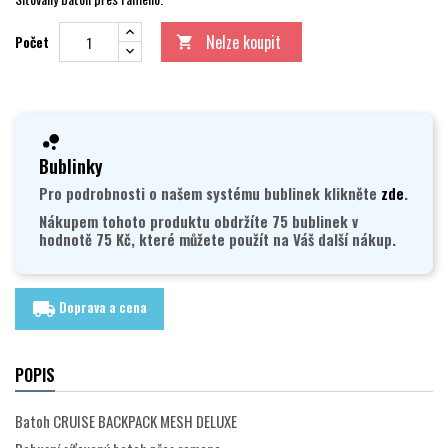
Nelze koupit
Počet

Bublinky
Pro podrobnosti o našem systému bublinek klikněte
zde
.
Nákupem tohoto produktu obdržíte 75 bublinek v
hodnotě 75 Kč, které můžete použít na Váš další nákup.
Doprava a cena
local_shipping
POPIS
Batoh CRUISE BACKPACK MESH DELUXE