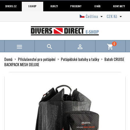
DIVERS.CZ
E-SHOP
KURZY
PRODEJNY
O NÁS
KONTAKTY
Čeština
CZK Kč


0



shopping_cart
Domů
Příslušenství pro potápění
Potápěčské batohy a tašky
Batoh CRUISE
BACKPACK MESH DELUXE