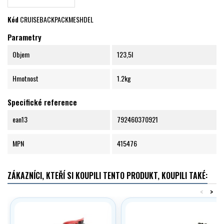
Kód
CRUISEBACKPACKMESHDEL
Parametry
Objem
123,5l
Hmotnost
1.2kg
Specifické reference
ean13
792460370921
MPN
415476
ZÁKAZNÍCI, KTEŘÍ SI KOUPILI TENTO PRODUKT, KOUPILI TAKÉ:
<
>