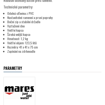
Robusní síťovaný batoh přes rameno.
Technické parametry:
Odolná síťovina z PVC
Nastavitelné ramenní a prsní popruhy
Boční zip a stabilní držadlo
Vyztužené dno
Vnitřní kapsa
Široká vnější kapsa
Hmotnost: 1,2 kg
Vnitřní objem: 123,5 litů
Rozměry: 41 x 41 x 75 cm
Zapínání na zdrhovadlo
PARAMETRY