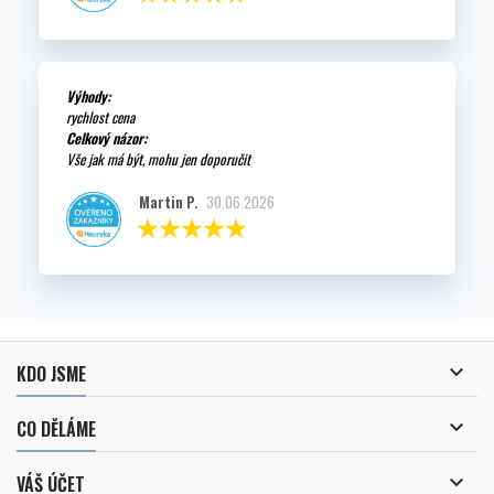
Výhody:
rychlost cena
Celkový názor:
Vše jak má být, mohu jen doporučit
Martin P.
30.06.2026

KDO JSME

CO DĚLÁME

VÁŠ ÚČET