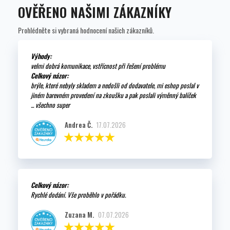
OVĚŘENO NAŠIMI ZÁKAZNÍKY
Prohlédněte si vybraná hodnocení našich zákazníků.
Výhody:
velmi dobrá komunikace, vstřícnost při řešení problému
Celkový názor:
brýle, které nebyly skladem a nedošli od dodavatele, mi eshop poslal v
jiném barevném provedení na zkoušku a pak poslali výměnný balíček
... všechno super
Andrea Č.
17.07.2026
Celkový názor:
Rychlé dodání. Vše proběhlo v pořádku.
Zuzana M.
07.07.2026