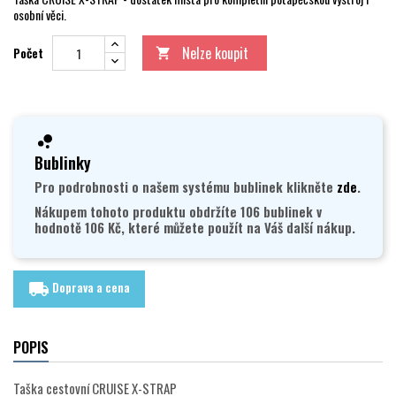
osobní věci.
Nelze koupit
Počet

Bublinky
Pro podrobnosti o našem systému bublinek klikněte
zde
.
Nákupem tohoto produktu obdržíte 106 bublinek v
hodnotě 106 Kč, které můžete použít na Váš další nákup.
Doprava a cena
local_shipping
POPIS
Taška cestovní CRUISE X-STRAP