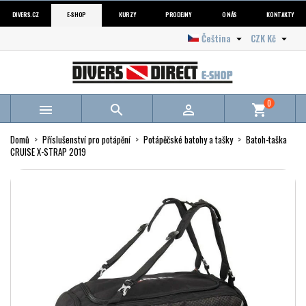
DIVERS.CZ
E-SHOP
KURZY
PRODEJNY
O NÁS
KONTAKTY
Čeština
CZK Kč


0



shopping_cart
Domů
Příslušenství pro potápění
Potápěčské batohy a tašky
Batoh-taška
CRUISE X-STRAP 2019