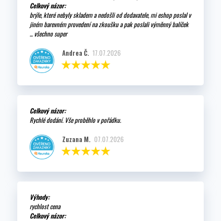
Celkový názor:
brýle, které nebyly skladem a nedošli od dodavatele, mi eshop poslal v
jiném barevném provedení na zkoušku a pak poslali výměnný balíček
... všechno super
Andrea Č.
17.07.2026
Celkový názor:
Rychlé dodání. Vše proběhlo v pořádku.
Zuzana M.
07.07.2026
Výhody:
rychlost cena
Celkový názor: