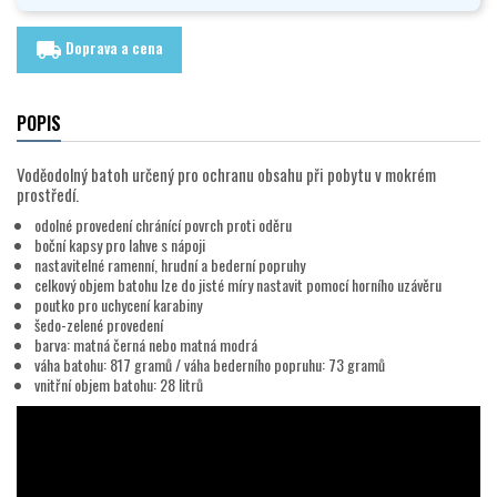
Doprava a cena
local_shipping
POPIS
Voděodolný batoh určený pro ochranu obsahu při pobytu v mokrém
prostředí.
odolné provedení chránící povrch proti oděru
boční kapsy pro lahve s nápoji
nastavitelné ramenní, hrudní a bederní popruhy
celkový objem batohu lze do jisté míry nastavit pomocí horního uzávěru
poutko pro uchycení karabiny
šedo-zelené provedení
barva: matná černá nebo matná modrá
váha batohu: 817 gramů / váha bederního popruhu: 73 gramů
vnitřní objem batohu: 28 litrů