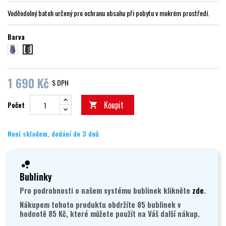
Voděodolný batoh určený pro ochranu obsahu při pobytu v mokrém prostředí.
Barva
modrá
černá
1 690 Kč
S DPH
Koupit
Počet

Není skladem, dodání do 3 dnů
Bublinky
Pro podrobnosti o našem systému bublinek klikněte
zde
.
Nákupem tohoto produktu obdržíte 85 bublinek v
hodnotě 85 Kč, které můžete použít na Váš další nákup.