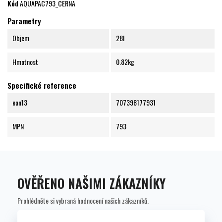
Kód
AQUAPAC793_CERNA
Parametry
Objem
28l
Hmotnost
0.82kg
Specifické reference
ean13
707398177931
MPN
793
OVĚŘENO NAŠIMI ZÁKAZNÍKY
Prohlédněte si vybraná hodnocení našich zákazníků.