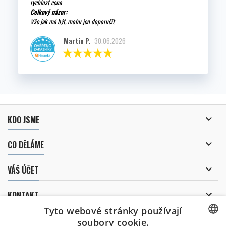
rychlost cena
Celkový názor:
Vše jak má být, mohu jen doporučit
Martin P.
30.06.2026

KDO JSME

CO DĚLÁME

VÁŠ ÚČET

KONTAKT
Tyto webové stránky používají
ODBĚR NOVINEK
soubory cookie.