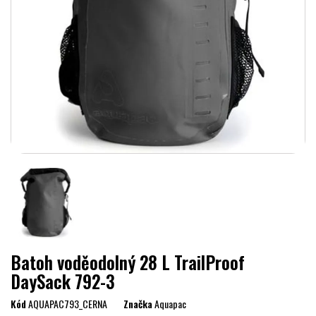
Batoh voděodolný 28 L TrailProof
DaySack 792-3
Kód
AQUAPAC793_CERNA
Značka
Aquapac