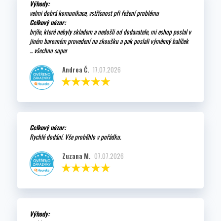
Výhody:
velmi dobrá komunikace, vstřícnost při řešení problému
Celkový názor:
brýle, které nebyly skladem a nedošli od dodavatele, mi eshop poslal v
jiném barevném provedení na zkoušku a pak poslali výměnný balíček
... všechno super
Andrea Č.
17.07.2026
Celkový názor:
Rychlé dodání. Vše proběhlo v pořádku.
Zuzana M.
07.07.2026
Výhody: