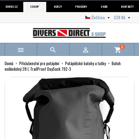
DIVERS.CZ
E-SHOP
KURZY
PRODEJNY
O NÁS
KONTAKTY
Čeština
CZK Kč


0



shopping_cart
Domů
Příslušenství pro potápění
Potápěčské batohy a tašky
Batoh
voděodolný 28 L TrailProof DaySack 792-3