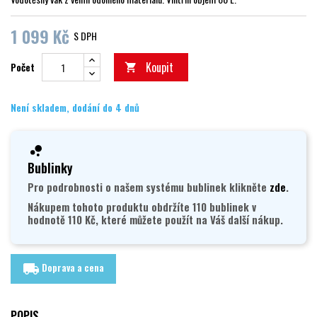
1 099 Kč
S DPH
Koupit
Počet

Není skladem, dodání do 4 dnů
Bublinky
Pro podrobnosti o našem systému bublinek klikněte
zde
.
Nákupem tohoto produktu obdržíte 110 bublinek v
hodnotě 110 Kč, které můžete použít na Váš další nákup.
Doprava a cena
local_shipping
POPIS