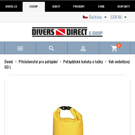
DIVERS.CZ
E-SHOP
KURZY
PRODEJNY
O NÁS
KONTAKTY
Čeština
CZK Kč


0



shopping_cart
Domů
Příslušenství pro potápění
Potápěčské batohy a tašky
Vak vodotěsný
60 L