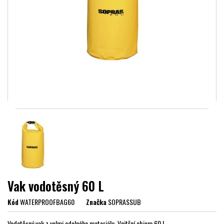
Vak vodotěsný 60 L
Kód
WATERPROOFBAG60
Značka
SOPRASSUB
Vodotěsný vak z velmi odolného materiálu. Vnitřní objem 60 L.