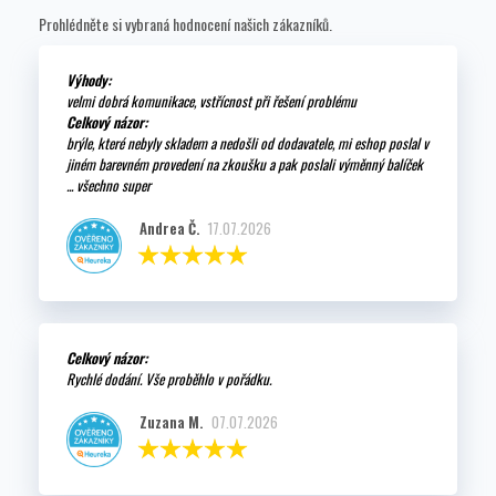
Prohlédněte si vybraná hodnocení našich zákazníků.
Výhody:
velmi dobrá komunikace, vstřícnost při řešení problému
Celkový názor:
brýle, které nebyly skladem a nedošli od dodavatele, mi eshop poslal v
jiném barevném provedení na zkoušku a pak poslali výměnný balíček
... všechno super
Andrea Č.
17.07.2026
Celkový názor:
Rychlé dodání. Vše proběhlo v pořádku.
Zuzana M.
07.07.2026