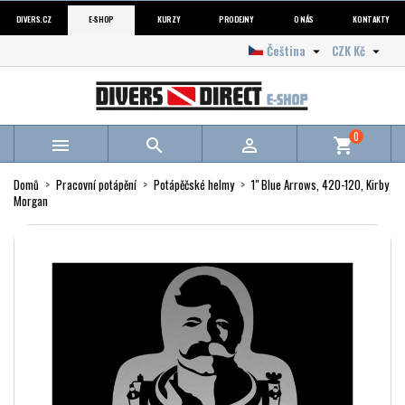
DIVERS.CZ
E-SHOP
KURZY
PRODEJNY
O NÁS
KONTAKTY
Čeština
CZK Kč


0



shopping_cart
Domů
Pracovní potápění
Potápěčské helmy
1" Blue Arrows, 420-120, Kirby
Morgan