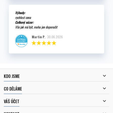
Výhody:
rychlost cena
Celkový názor:
Vše jak má být, mohu jen doporučit
Martin P.
30.06.2026

KDO JSME

CO DĚLÁME

VÁŠ ÚČET