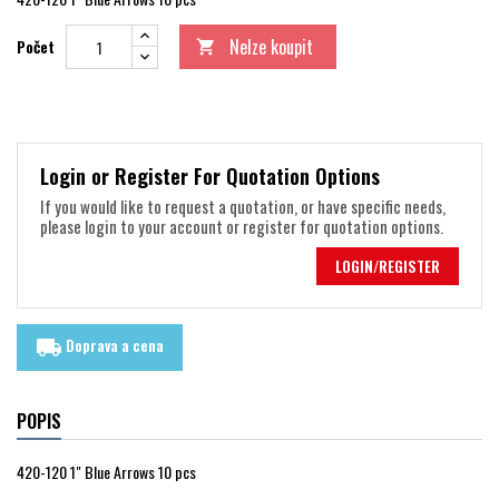
Nelze koupit
Počet

Login or Register For Quotation Options
If you would like to request a quotation, or have specific needs,
please login to your account or register for quotation options.
LOGIN/REGISTER
Doprava a cena
local_shipping
POPIS
420-120 1" Blue Arrows 10 pcs