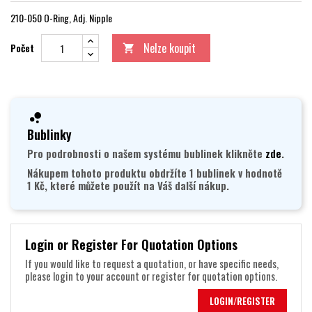
210-050 O-Ring, Adj. Nipple
Nelze koupit
Počet

Bublinky
Pro podrobnosti o našem systému bublinek klikněte
zde
.
Nákupem tohoto produktu obdržíte 1 bublinek v hodnotě
1 Kč, které můžete použít na Váš další nákup.
Login or Register For Quotation Options
If you would like to request a quotation, or have specific needs,
please login to your account or register for quotation options.
LOGIN/REGISTER