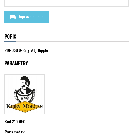
Doprava a cena
local_shipping
POPIS
210-050 O-Ring, Adj. Nipple
PARAMETRY
Kód
210-050
Parametry