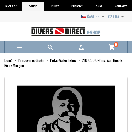
DIVERS.CZ
E-SHOP
KURZY
PRODEJNY
O NÁS
KONTAKTY
Čeština
CZK Kč


0



shopping_cart
Domů
Pracovní potápění
Potápěčské helmy
210-050 O-Ring, Adj. Nipple,
Kirby Morgan