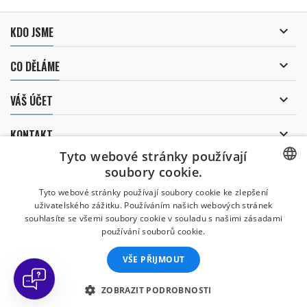

KDO JSME

CO DĚLÁME

VÁŠ ÚČET

KONTAKT
Tyto webové stránky používají
ODBĚR NOVINEK
soubory cookie.
CZECH
Tyto webové stránky používají soubory cookie ke zlepšení
uživatelského zážitku. Používáním našich webových stránek
CZECH
souhlasíte se všemi soubory cookie v souladu s našimi zásadami
Uděluji souhlas se
používání souborů cookie.
zpracováním osobních údajů
.
ENGLISH
VŠE PŘIJMOUT
SLOVAK
SPANISH
ZOBRAZIT PODROBNOSTI
© Copyright 2026 Divers Direct Praha. Všechna práva vyhrazena.
GERMAN