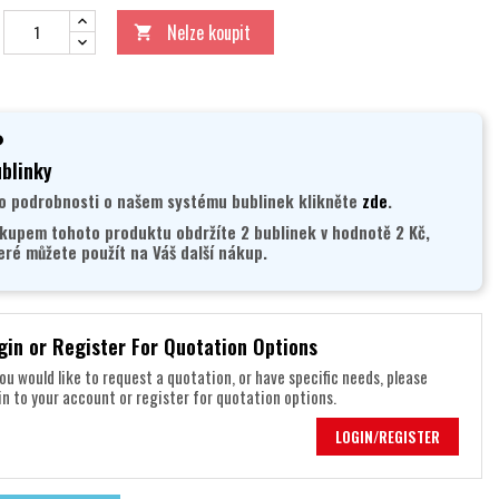
Nelze koupit

blinky
o podrobnosti o našem systému bublinek klikněte
zde
.
kupem tohoto produktu obdržíte 2 bublinek v hodnotě 2 Kč,
eré můžete použít na Váš další nákup.
gin or Register For Quotation Options
you would like to request a quotation, or have specific needs, please
in to your account or register for quotation options.
LOGIN/REGISTER