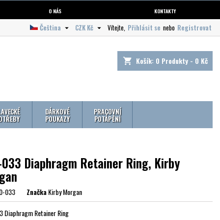
O NÁS
KONTAKTY
Čeština
CZK Kč
Vítejte,
Přihlásit se
nebo
Registrovat


Košík:
0
Produkty - 0 Kč
shopping_cart
LAVECKÉ
DÁRKOVÉ
PRACOVNÍ
OTŘEBY
POUKAZY
POTÁPĚNÍ
-033 Diaphragm Retainer Ring, Kirby
gan
0-033
Značka
Kirby Morgan
 Diaphragm Retainer Ring