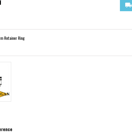
local_shipping
m Retainer Ring
ference