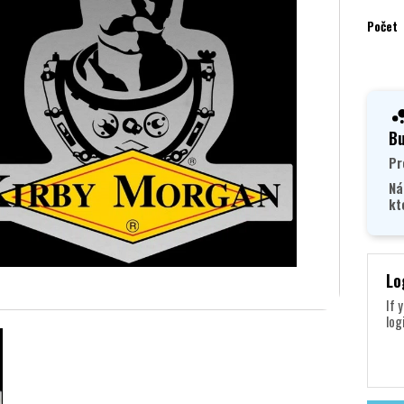
Počet
Bu
Pr
Ná
kt
Lo
If 
log