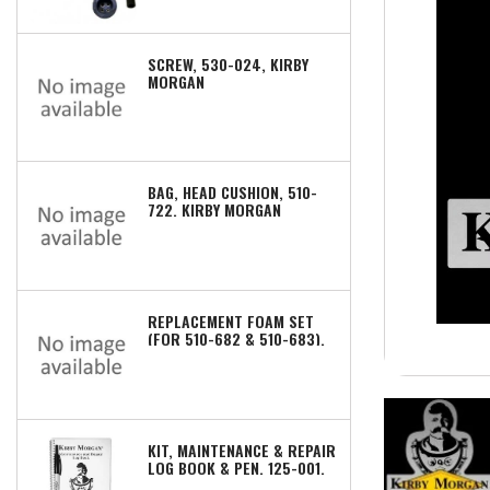
SCREW, 530-024, KIRBY
MORGAN
BAG, HEAD CUSHION, 510-
722, KIRBY MORGAN
REPLACEMENT FOAM SET
(FOR 510-682 & 510-683),
510-672, KIRBY MORGAN
KIT, MAINTENANCE & REPAIR
LOG BOOK & PEN, 125-001,
KIRBY MORGAN