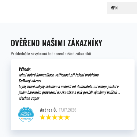
MPN
OVĚŘENO NAŠIMI ZÁKAZNÍKY
Prohlédněte si vybraná hodnocení našich zákazníků.
Výhody:
velmi dobrá komunikace, vstřícnost při řešení problému
Celkový názor:
brýle, které nebyly skladem a nedošli od dodavatele, mi eshop poslal v
jiném barevném provedení na zkoušku a pak poslali výměnný balíček ...
všechno super
Andrea Č.
17.07.2026