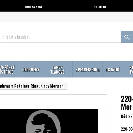
KURZY A AKCE
PRODEJNY

ÁPĚČSKÉ
LAHVE
P
NEOPRÉNY
SPEARFISHING
OSTATNÍ
ÍSTROJE
TLAKOVÉ
P
phragm Retainer Ring, Kirby Morgan
220
Mor
Kód
22
220-033