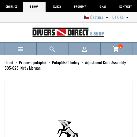
DIVERS.CZ
E-SHOP
KURZY
PRODEJNY
O NÁS
KONTAKTY
Čeština
CZK Kč


0



shopping_cart
Domů
Pracovní potápění
Potápěčské helmy
Adjustment Knob Assembly,
505-028, Kirby Morgan