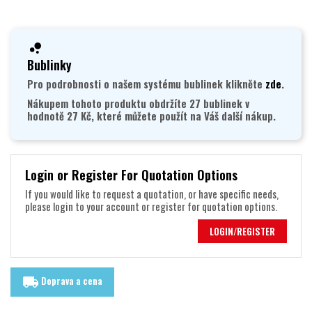
Bublinky
Pro podrobnosti o našem systému bublinek klikněte
zde
.
Nákupem tohoto produktu obdržíte 27 bublinek v
hodnotě 27 Kč, které můžete použít na Váš další nákup.
Login or Register For Quotation Options
If you would like to request a quotation, or have specific needs,
please login to your account or register for quotation options.
LOGIN/REGISTER
Doprava a cena
local_shipping