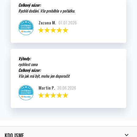
Celkový názor:
Rychlé dodání. Vše proběhlo v pořádku.
Zuzana M.
07.07.2026
Výhody:
rychlost cena
Celkový názor:
Vše jak má být, mohu jen doporučit
Martin P.
30.06.2026

KDO JSME