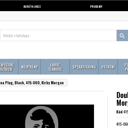
KURZY A AKCE
PRODEJNY

ÁPĚČSKÉ
LAHVE
P
NEOPRÉNY
SPEARFISHING
OSTATNÍ
ÍSTROJE
TLAKOVÉ
P
na Plug, Black, 415-060, Kirby Morgan
Dou
Mor
Kód
41
415-060