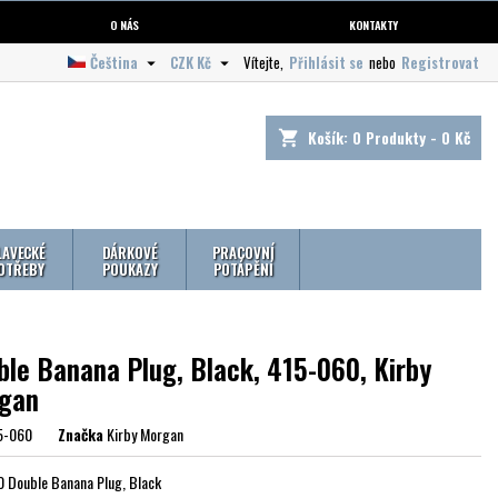
O NÁS
KONTAKTY
Čeština
CZK Kč
Vítejte,
Přihlásit se
nebo
Registrovat


Košík:
0
Produkty - 0 Kč
shopping_cart
LAVECKÉ
DÁRKOVÉ
PRACOVNÍ
OTŘEBY
POUKAZY
POTÁPĚNÍ
ble Banana Plug, Black, 415-060, Kirby
gan
5-060
Značka
Kirby Morgan
 Double Banana Plug, Black