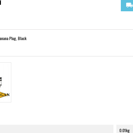
local_shipping
nana Plug, Black
0.01kg