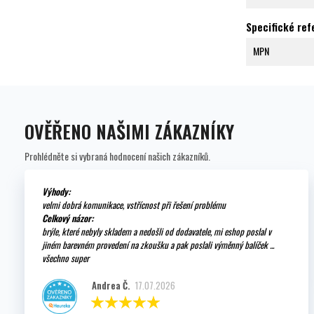
Specifické re
MPN
OVĚŘENO NAŠIMI ZÁKAZNÍKY
Prohlédněte si vybraná hodnocení našich zákazníků.
Výhody:
velmi dobrá komunikace, vstřícnost při řešení problému
Celkový názor:
brýle, které nebyly skladem a nedošli od dodavatele, mi eshop poslal v
jiném barevném provedení na zkoušku a pak poslali výměnný balíček ...
všechno super
Andrea Č.
17.07.2026