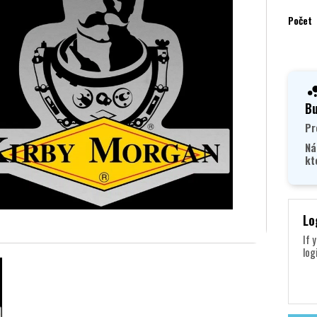
Počet
Bu
Pr
Ná
kt
Lo
If 
log