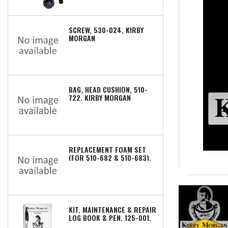
SCREW, 530-024, KIRBY
MORGAN
BAG, HEAD CUSHION, 510-
722, KIRBY MORGAN
REPLACEMENT FOAM SET
(FOR 510-682 & 510-683),
510-672, KIRBY MORGAN
KIT, MAINTENANCE & REPAIR
LOG BOOK & PEN, 125-001,
KIRBY MORGAN