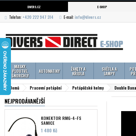
DIVERS.CZ
E-SHOP
Telefon:
+420 222 947 314
E-mail:
info@divers.cz
MASKY,
ŽAKETY A
SVĚTLA A
POT
PLOUTVE,
AUTOMATIKY
KŘÍDLA
LAMPY
PŘ
ŠNORCHLY
Domů
Pracovní potápění
Potápěčské helmy
Double Bana
NEJPRODÁVANĚJŠÍ
KONEKTOR RMG-4-FS
SAMICE
Cena
1 480 Kč