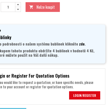
Nelze koupit

blinky
o podrobnosti o našem systému bublinek klikněte
zde
.
kupem tohoto produktu obdržíte 4 bublinek v hodnotě 4 Kč,
eré můžete použít na Váš další nákup.
gin or Register For Quotation Options
you would like to request a quotation, or have specific needs, please
in to your account or register for quotation options.
LOGIN/REGISTER