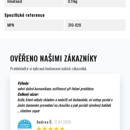
Hmotnost
0.11kg
Specifické reference
MPN
310-020
OVĚŘENO NAŠIMI ZÁKAZNÍKY
Prohlédněte si vybraná hodnocení našich zákazníků.
Výhody:
velmi dobrá komunikace, vstřícnost při řešení problému
Celkový názor:
brýle, které nebyly skladem a nedošli od dodavatele, mi eshop poslal v
jiném barevném provedení na zkoušku a pak poslali výměnný balíček
... všechno super
Andrea Č.
17.07.2026