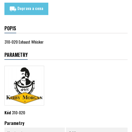
Doprava a cena
local_shipping
POPIS
310-020 Exhaust Whisker
PARAMETRY
Kód
310-020
Parametry