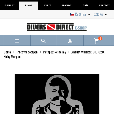
DIVERS.CZ
E-SHOP
KURZY
PRODEJNY
O NÁS
KONTAKTY
Čeština
CZK Kč


0



shopping_cart
Domů
Pracovní potápění
Potápěčské helmy
Exhaust Whisker, 310-020,
Kirby Morgan