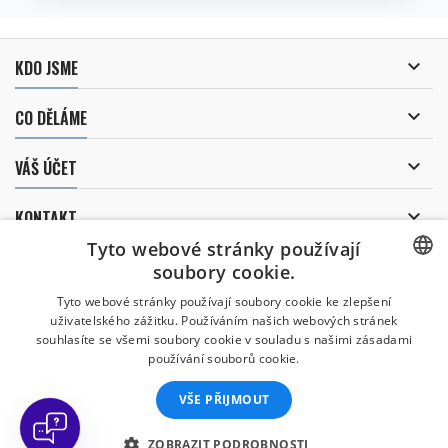

KDO JSME

CO DĚLÁME

VÁŠ ÚČET

KONTAKT
Tyto webové stránky používají
ODBĚR NOVINEK
soubory cookie.
CZECH
Tyto webové stránky používají soubory cookie ke zlepšení
uživatelského zážitku. Používáním našich webových stránek
CZECH
souhlasíte se všemi soubory cookie v souladu s našimi zásadami
Uděluji souhlas se
používání souborů cookie.
zpracováním osobních údajů
.
ENGLISH
VŠE PŘIJMOUT
SLOVAK
SPANISH
ZOBRAZIT PODROBNOSTI