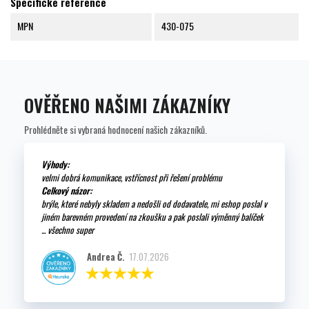
Specifické reference
MPN
430-075
OVĚŘENO NAŠIMI ZÁKAZNÍKY
Prohlédněte si vybraná hodnocení našich zákazníků.
Výhody:
velmi dobrá komunikace, vstřícnost při řešení problému
Celkový názor:
brýle, které nebyly skladem a nedošli od dodavatele, mi eshop poslal v
jiném barevném provedení na zkoušku a pak poslali výměnný balíček
... všechno super
Andrea Č.
17.07.2026