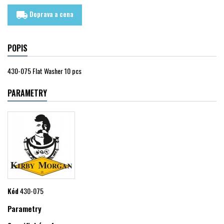
Doprava a cena
local_shipping
POPIS
430-075 Flat Washer 10 pcs
PARAMETRY
Kód
430-075
Parametry