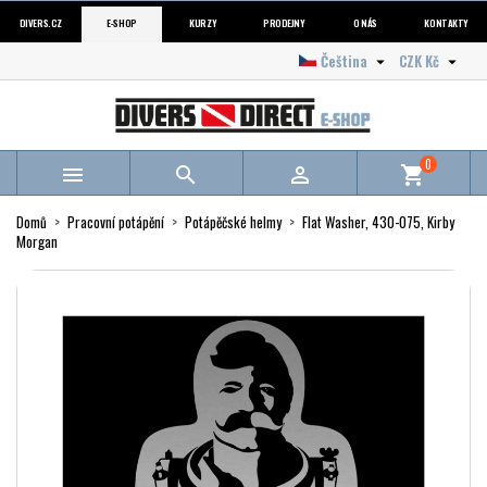
DIVERS.CZ
E-SHOP
KURZY
PRODEJNY
O NÁS
KONTAKTY
Čeština
CZK Kč


0



shopping_cart
Domů
Pracovní potápění
Potápěčské helmy
Flat Washer, 430-075, Kirby
Morgan