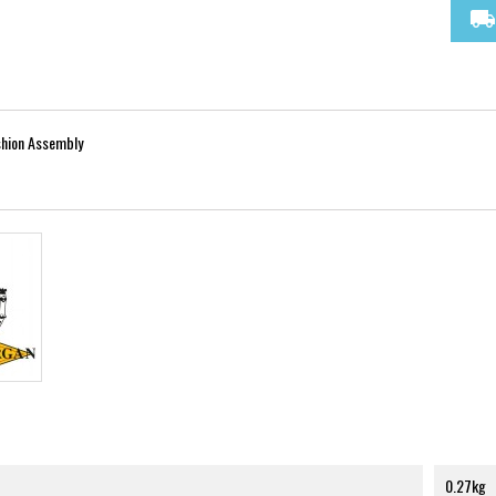
local_shipping
hion Assembly
0.27kg