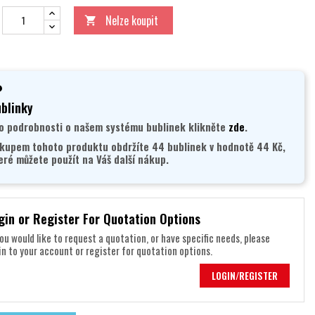
Nelze koupit

blinky
o podrobnosti o našem systému bublinek klikněte
zde
.
kupem tohoto produktu obdržíte 44 bublinek v hodnotě 44 Kč,
eré můžete použít na Váš další nákup.
gin or Register For Quotation Options
you would like to request a quotation, or have specific needs, please
in to your account or register for quotation options.
LOGIN/REGISTER