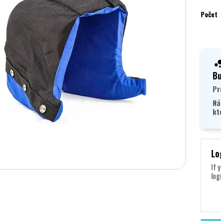
Počet
Bu
Pr
Ná
kt
Lo
If 
log