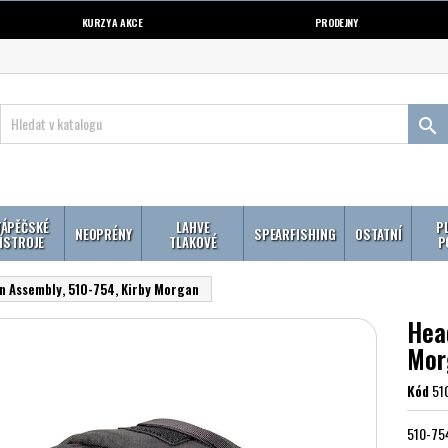
KURZY A AKCE
PRODEJNY

ÁPĚČSKÉ
LAHVE
P
NEOPRÉNY
SPEARFISHING
OSTATNÍ
ÍSTROJE
TLAKOVÉ
P
n Assembly, 510-754, Kirby Morgan
Hea
Mor
Kód
51
510-75