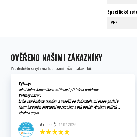
Specifické re
MPN
OVĚŘENO NAŠIMI ZÁKAZNÍKY
Prohlédněte si vybraná hodnocení našich zákazníků.
Výhody:
velmi dobrá komunikace, vstřícnost při řešení problému
Celkový názor:
brýle, které nebyly skladem a nedošli od dodavatele, mi eshop poslal v
jiném barevném provedení na zkoušku a pak poslali výměnný balíček ...
všechno super
Andrea Č.
17.07.2026