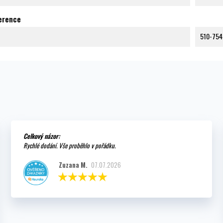
ference
510-754
Celkový názor:
Rychlé dodání. Vše proběhlo v pořádku.
Zuzana M.
07.07.2026