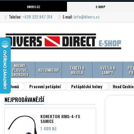
DIVERS.CZ
E-SHOP
Telefon:
+420 222 947 314
E-mail:
info@divers.cz
MASKY,
ŽAKETY A
SVĚTLA A
POT
PLOUTVE,
AUTOMATIKY
KŘÍDLA
LAMPY
PŘ
ŠNORCHLY
Domů
Pracovní potápění
Potápěčské helmy
Head Cushio
NEJPRODÁVANĚJŠÍ
KONEKTOR RMG-4-FS
SAMICE
Cena
1 480 Kč