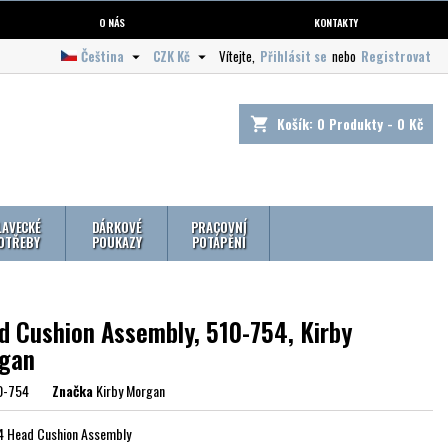
O NÁS
KONTAKTY
Čeština
CZK Kč
Vítejte,
Přihlásit se
nebo
Registrovat


Košík:
0
Produkty - 0 Kč
shopping_cart
LAVECKÉ
DÁRKOVÉ
PRACOVNÍ
OTŘEBY
POUKAZY
POTÁPĚNÍ
d Cushion Assembly, 510-754, Kirby
gan
0-754
Značka
Kirby Morgan
4 Head Cushion Assembly