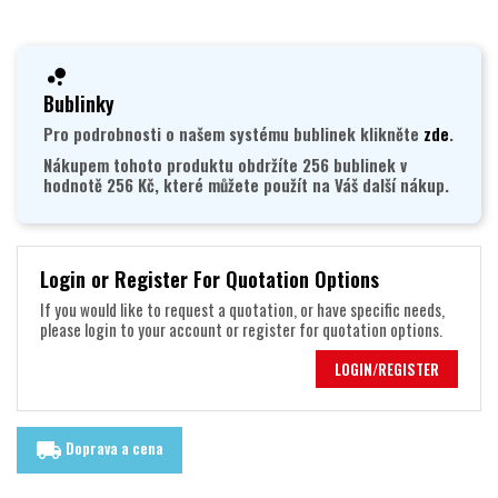
Bublinky
Pro podrobnosti o našem systému bublinek klikněte
zde
.
Nákupem tohoto produktu obdržíte 256 bublinek v
hodnotě 256 Kč, které můžete použít na Váš další nákup.
Login or Register For Quotation Options
If you would like to request a quotation, or have specific needs,
please login to your account or register for quotation options.
LOGIN/REGISTER
Doprava a cena
local_shipping