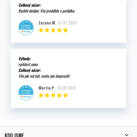
Celkový názor:
Rychlé dodání. Vše proběhlo v pořádku.
Zuzana M.
07.07.2026
Výhody:
rychlost cena
Celkový názor:
Vše jak má být, mohu jen doporučit
Martin P.
30.06.2026

KDO JSME