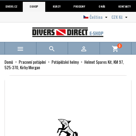
DIVERS.CZ
E-SHOP
KURZY
PRODEJNY
O NÁS
KONTAKTY
Čeština
CZK Kč


0



shopping_cart
Domů
Pracovní potápění
Potápěčské helmy
Helmet Spares Kit, KM 97,
525-370, Kirby Morgan