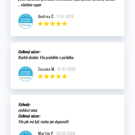
... všechno super
Andrea Č.
17.07.2026
Celkový názor:
Rychlé dodání. Vše proběhlo v pořádku.
Zuzana M.
07.07.2026
Výhody:
rychlost cena
Celkový názor:
Vše jak má být, mohu jen doporučit
Martin P.
30.06.2026