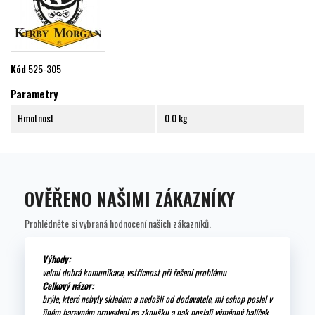
Kód
525-305
Parametry
Hmotnost
0.0 kg
OVĚŘENO NAŠIMI ZÁKAZNÍKY
Prohlédněte si vybraná hodnocení našich zákazníků.
Výhody:
velmi dobrá komunikace, vstřícnost při řešení problému
Celkový názor:
brýle, které nebyly skladem a nedošli od dodavatele, mi eshop poslal v
jiném barevném provedení na zkoušku a pak poslali výměnný balíček