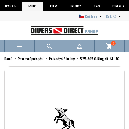
DIVERS.CZ
E-SHOP
KURZY
PRODEJNY
O NÁS
KONTAKTY
Čeština
CZK Kč


0



shopping_cart
Domů
Pracovní potápění
Potápěčské helmy
525-305 O-Ring Kit, SL 17C