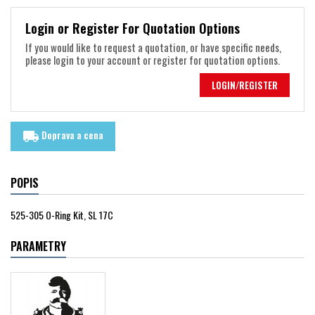
Login or Register For Quotation Options
If you would like to request a quotation, or have specific needs,
please login to your account or register for quotation options.
LOGIN/REGISTER
Doprava a cena
local_shipping
POPIS
525-305 O-Ring Kit, SL 17C
PARAMETRY