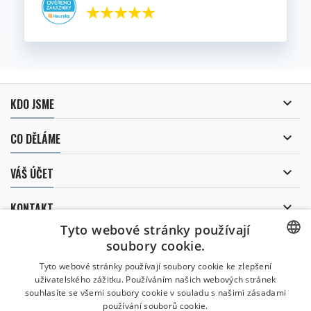

KDO JSME

CO DĚLÁME

VÁŠ ÚČET

KONTAKT
Tyto webové stránky používají
ODBĚR NOVINEK
soubory cookie.
CZECH
Tyto webové stránky používají soubory cookie ke zlepšení
uživatelského zážitku. Používáním našich webových stránek
CZECH
souhlasíte se všemi soubory cookie v souladu s našimi zásadami
Uděluji souhlas se
používání souborů cookie.
zpracováním osobních údajů
.
ENGLISH