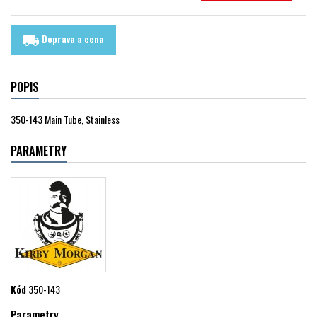
Doprava a cena
local_shipping
POPIS
350-143 Main Tube, Stainless
PARAMETRY
Kód
350-143
Parametry