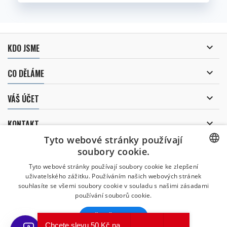

KDO JSME

CO DĚLÁME

VÁŠ ÚČET

KONTAKT
Tyto webové stránky používají
ODBĚR NOVINEK
soubory cookie.
CZECH
Tyto webové stránky používají soubory cookie ke zlepšení
uživatelského zážitku. Používáním našich webových stránek
CZECH
souhlasíte se všemi soubory cookie v souladu s našimi zásadami
Uděluji souhlas se
používání souborů cookie.
zpracováním osobních údajů
.
ENGLISH
VŠE PŘIJMOUT
SLOVAK
Chcete slevu 50 Kč na