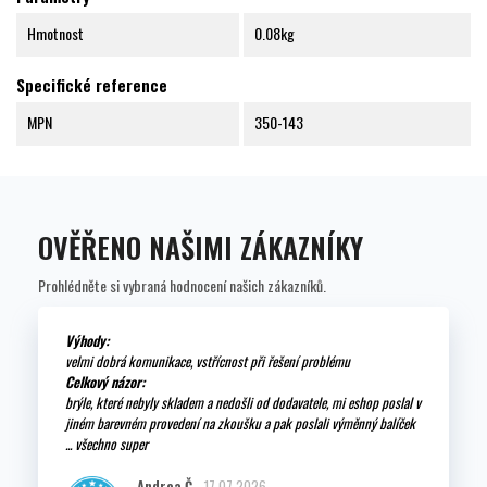
Hmotnost
0.08kg
Specifické reference
MPN
350-143
OVĚŘENO NAŠIMI ZÁKAZNÍKY
Prohlédněte si vybraná hodnocení našich zákazníků.
Výhody:
velmi dobrá komunikace, vstřícnost při řešení problému
Celkový názor:
brýle, které nebyly skladem a nedošli od dodavatele, mi eshop poslal v
jiném barevném provedení na zkoušku a pak poslali výměnný balíček
... všechno super
Andrea Č.
17.07.2026