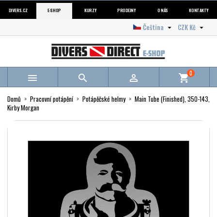
DIVERS.CZ
E-SHOP
KURZY
PRODEJNY
O NÁS
KONTAKTY
Čeština
CZK Kč


0



shopping_cart
Domů
Pracovní potápění
Potápěčské helmy
Main Tube (Finished), 350-143,
Kirby Morgan