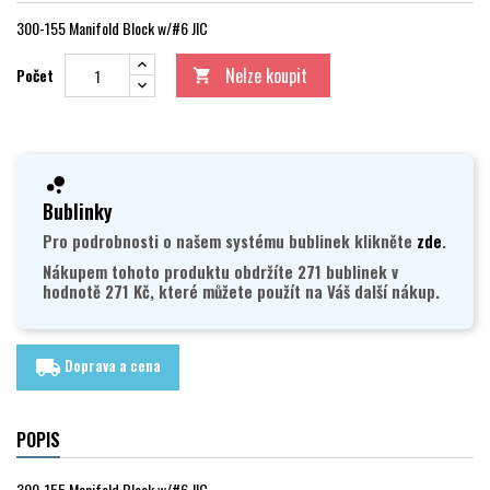
300-155 Manifold Block w/#6 JIC
Nelze koupit
Počet

Bublinky
Pro podrobnosti o našem systému bublinek klikněte
zde
.
Nákupem tohoto produktu obdržíte 271 bublinek v
hodnotě 271 Kč, které můžete použít na Váš další nákup.
Doprava a cena
local_shipping
POPIS
300-155 Manifold Block w/#6 JIC