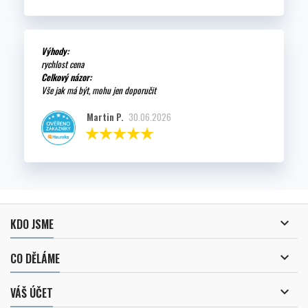
Výhody:
rychlost cena
Celkový názor:
Vše jak má být, mohu jen doporučit
Martin P.
30.06.2026

KDO JSME

CO DĚLÁME

VÁŠ ÚČET