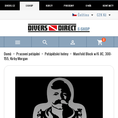
DIVERS.CZ
E-SHOP
KURZY
PRODEJNY
O NÁS
KONTAKTY
Čeština
CZK Kč


0



shopping_cart
Domů
Pracovní potápění
Potápěčské helmy
Manifold Block w/6 JIC, 300-
155, Kirby Morgan