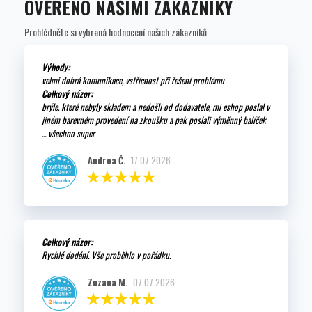
OVĚŘENO NAŠIMI ZÁKAZNÍKY
Prohlédněte si vybraná hodnocení našich zákazníků.
Výhody:
velmi dobrá komunikace, vstřícnost při řešení problému
Celkový názor:
brýle, které nebyly skladem a nedošli od dodavatele, mi eshop poslal v
jiném barevném provedení na zkoušku a pak poslali výměnný balíček
... všechno super
Andrea Č.
17.07.2026
Celkový názor:
Rychlé dodání. Vše proběhlo v pořádku.
Zuzana M.
07.07.2026