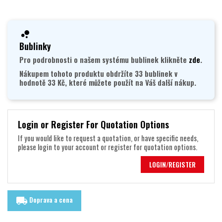
Bublinky
Pro podrobnosti o našem systému bublinek klikněte
zde
.
Nákupem tohoto produktu obdržíte 33 bublinek v
hodnotě 33 Kč, které můžete použít na Váš další nákup.
Login or Register For Quotation Options
If you would like to request a quotation, or have specific needs,
please login to your account or register for quotation options.
LOGIN/REGISTER
Doprava a cena
local_shipping