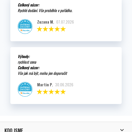
Celkový názor:
Rychlé dodání. Vše proběhlo v pořádku.
Zuzana M.
07.07.2026
Výhody:
rychlost cena
Celkový názor:
Vše jak má být, mohu jen doporučit
Martin P.
30.06.2026

KDO JSME