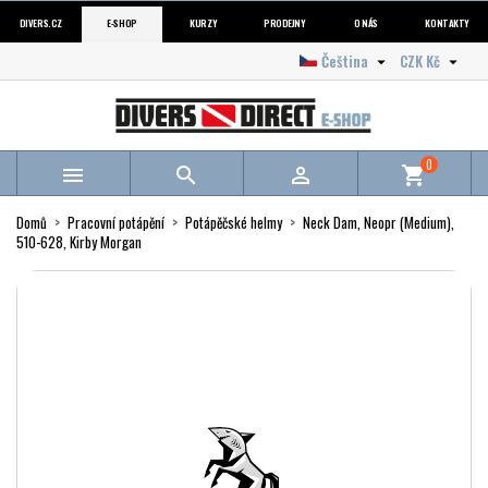
DIVERS.CZ
E-SHOP
KURZY
PRODEJNY
O NÁS
KONTAKTY
Čeština
CZK Kč


0



shopping_cart
Domů
Pracovní potápění
Potápěčské helmy
Neck Dam, Neopr (Medium),
510-628, Kirby Morgan