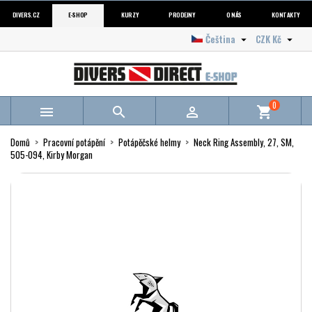
DIVERS.CZ
E-SHOP
KURZY
PRODEJNY
O NÁS
KONTAKTY
Čeština
CZK Kč


0



shopping_cart
Domů
Pracovní potápění
Potápěčské helmy
Neck Ring Assembly, 27, SM,
505-094, Kirby Morgan