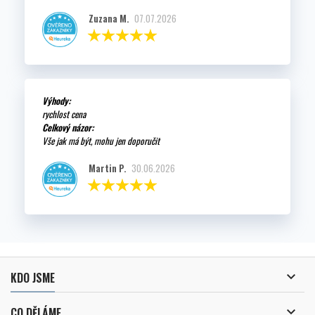
Zuzana M.
07.07.2026
Výhody:
rychlost cena
Celkový názor:
Vše jak má být, mohu jen doporučit
Martin P.
30.06.2026

KDO JSME

CO DĚLÁME