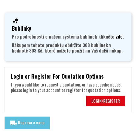
Bublinky
Pro podrobnosti o našem systému bublinek klikněte
zde
.
Nákupem tohoto produktu obdržíte 308 bublinek v
hodnotě 308 Kč, které můžete použít na Váš další nákup.
Login or Register For Quotation Options
If you would like to request a quotation, or have specific needs,
please login to your account or register for quotation options.
LOGIN/REGISTER
Doprava a cena
local_shipping