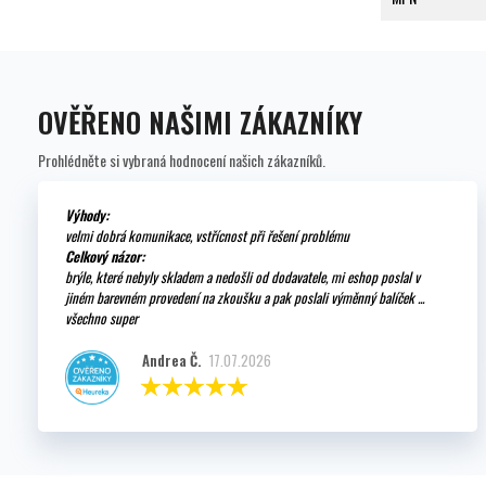
OVĚŘENO NAŠIMI ZÁKAZNÍKY
Prohlédněte si vybraná hodnocení našich zákazníků.
Výhody:
velmi dobrá komunikace, vstřícnost při řešení problému
Celkový názor:
brýle, které nebyly skladem a nedošli od dodavatele, mi eshop poslal v
jiném barevném provedení na zkoušku a pak poslali výměnný balíček ...
všechno super
Andrea Č.
17.07.2026