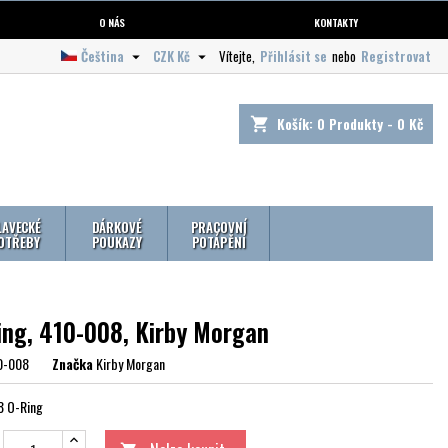
O NÁS
KONTAKTY
Čeština
CZK Kč
Vítejte,
Přihlásit se
nebo
Registrovat


Košík:
0
Produkty - 0 Kč
shopping_cart
LAVECKÉ
DÁRKOVÉ
PRACOVNÍ
OTŘEBY
POUKAZY
POTÁPĚNÍ
ing, 410-008, Kirby Morgan
0-008
Značka
Kirby Morgan
8 O-Ring