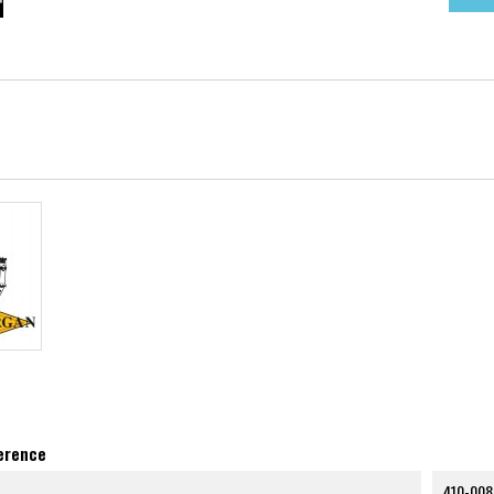
ference
410-008