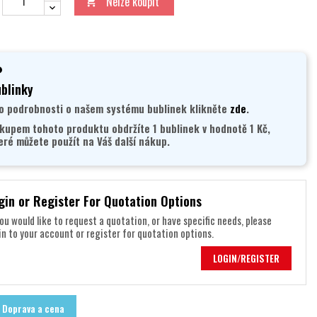
Nelze koupit

blinky
o podrobnosti o našem systému bublinek klikněte
zde
.
kupem tohoto produktu obdržíte 1 bublinek v hodnotě 1 Kč,
eré můžete použít na Váš další nákup.
gin or Register For Quotation Options
you would like to request a quotation, or have specific needs, please
in to your account or register for quotation options.
LOGIN/REGISTER
Doprava a cena