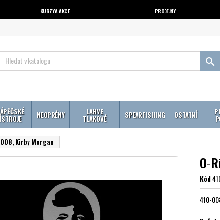
KURZY A AKCE
PRODEJNY

ÁPĚČSKÉ
LAHVE
P
NEOPRÉNY
SPEARFISHING
OSTATNÍ
ÍSTROJE
TLAKOVÉ
P
-008, Kirby Morgan
O-R
Kód
41
410-00