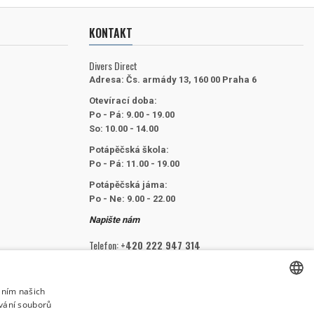
KONTAKT
Divers Direct
Adresa:
Čs. armády 13, 160 00 Praha 6
Otevírací doba:
Po - Pá: 9.00 - 19.00
So: 10.00 - 14.00
Potápěčská škola:
Po - Pá: 11.00 - 19.00
Potápěčská jáma:
Po - Ne: 9.00 - 22.00
Napište nám
Telefon:
+420 222 947 314
E-mail:
info@divers.cz
áním našich
vání souborů
CZECH