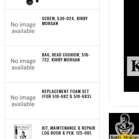
SCREW, 530-024, KIRBY
MORGAN
BAG, HEAD CUSHION, 510-
722, KIRBY MORGAN
REPLACEMENT FOAM SET
(FOR 510-682 & 510-683),
510-672, KIRBY MORGAN
KIT, MAINTENANCE & REPAIR
LOG BOOK & PEN, 125-001,
KIRBY MORGAN