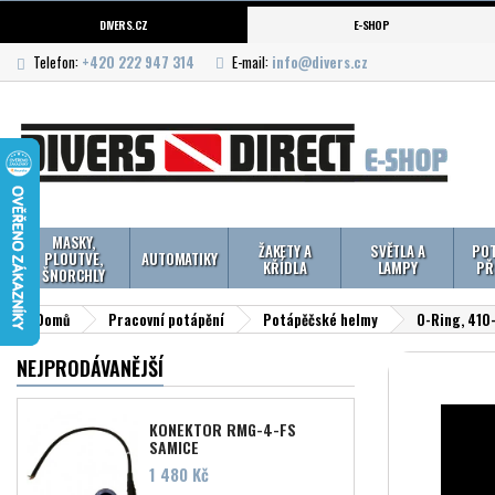
DIVERS.CZ
E-SHOP
Telefon:
+420 222 947 314
E-mail:
info@divers.cz
MASKY,
ŽAKETY A
SVĚTLA A
POT
PLOUTVE,
AUTOMATIKY
KŘÍDLA
LAMPY
PŘ
ŠNORCHLY
Domů
Pracovní potápění
Potápěčské helmy
O-Ring, 410
NEJPRODÁVANĚJŠÍ
KONEKTOR RMG-4-FS
SAMICE
Cena
1 480 Kč