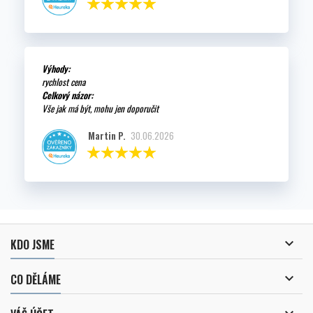
Výhody:
rychlost cena
Celkový názor:
Vše jak má být, mohu jen doporučit
Martin P.
30.06.2026

KDO JSME

CO DĚLÁME