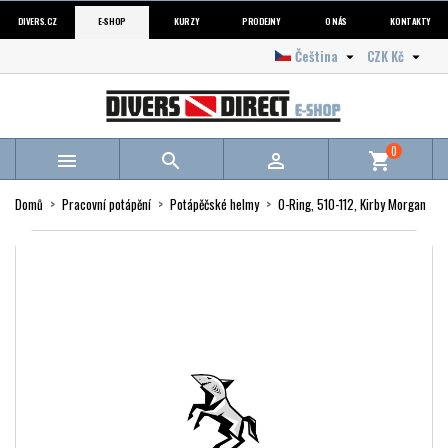
DIVERS.CZ
E-SHOP
KURZY
PRODEJNY
O NÁS
KONTAKTY
Čeština
CZK Kč


0



shopping_cart
Domů
Pracovní potápění
Potápěčské helmy
O-Ring, 510-112, Kirby Morgan