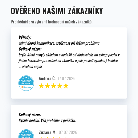
OVĚŘENO NAŠIMI ZÁKAZNÍKY
Prohlédněte si vybraná hodnocení našich zákazníků.
Výhody:
velmi dobrá komunikace, vstřícnost při řešení problému
Celkový názor:
brýle, které nebyly skladem a nedošli od dodavatele, mi eshop poslal v
jiném barevném provedení na zkoušku a pak poslali výměnný balíček
... všechno super
Andrea Č.
17.07.2026
Celkový názor:
Rychlé dodání. Vše proběhlo v pořádku.
Zuzana M.
07.07.2026