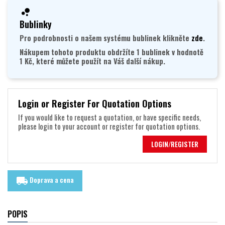
Bublinky
Pro podrobnosti o našem systému bublinek klikněte
zde
.
Nákupem tohoto produktu obdržíte 1 bublinek v hodnotě
1 Kč, které můžete použít na Váš další nákup.
Login or Register For Quotation Options
If you would like to request a quotation, or have specific needs,
please login to your account or register for quotation options.
LOGIN/REGISTER
Doprava a cena
local_shipping
POPIS