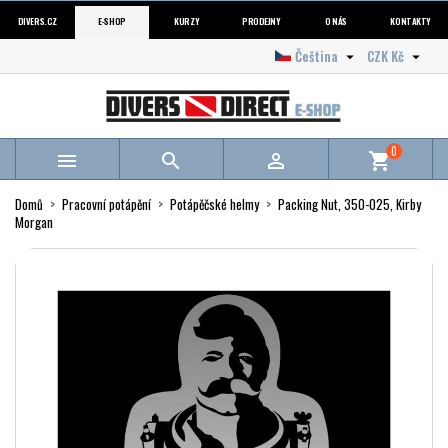
DIVERS.CZ
E-SHOP
KURZY
PRODEJNY
O NÁS
KONTAKTY
Čeština
CZK Kč


0



shopping_cart
Domů
Pracovní potápění
Potápěčské helmy
Packing Nut, 350-025, Kirby
Morgan