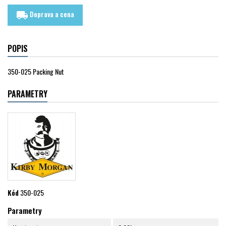
Doprava a cena
local_shipping
POPIS
350-025 Packing Nut
PARAMETRY
Kód
350-025
Parametry