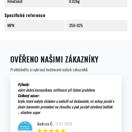
Hmotnost
0.02kg
Specifické reference
MPN
350-025
OVĚŘENO NAŠIMI ZÁKAZNÍKY
Prohlédněte si vybraná hodnocení našich zákazníků.
Výhody:
velmi dobrá komunikace, vstřícnost při řešení problému
Celkový názor:
brýle, které nebyly skladem a nedošli od dodavatele, mi eshop poslal v
jiném barevném provedení na zkoušku a pak poslali výměnný balíček
... všechno super
Andrea Č.
17.07.2026