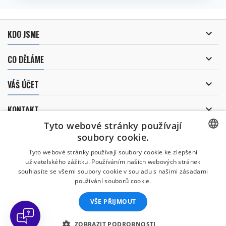

KDO JSME

CO DĚLÁME

VÁŠ ÚČET

KONTAKT
Tyto webové stránky používají
ODBĚR NOVINEK
soubory cookie.
CZECH
Tyto webové stránky používají soubory cookie ke zlepšení
uživatelského zážitku. Používáním našich webových stránek
CZECH
souhlasíte se všemi soubory cookie v souladu s našimi zásadami
Uděluji souhlas se
používání souborů cookie.
zpracováním osobních údajů
.
ENGLISH
VŠE PŘIJMOUT
SLOVAK
SPANISH
ZOBRAZIT PODROBNOSTI