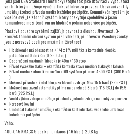
(oba jsou USA Standard i metrický),stejně tak jako uzavírací / vypouštěcí
ventil, který umožňuje výměnu tlakové lahve za provozu. Uzavírací ventily
umožňují izolaci přívodu média každého potápěče. Komunikační systém je
víceúčelový „telefonní” systém, který poskytuje spolehlivé a jasné
komunikace mezi tendrem na hladině a jedním nebo více potápěči.
Plastové pouzdro systémů zajišťuje pevnost a dlouhou životnost. O-
kroužek těsnění chrání systém před vlhkostí, při převozu. Všechny zámky
jsou z nerezové oceli pro maximální životnost.
Hloubkoměr má přesnost na + 1/4 z 1% měřítka a kontroluje hloubku
potápěče od 0 do 78m (0-250 stop)
Doporučená maximální hloubka je 40m / 130 stop
Přívod vysokého tlaku – okamžitá kontrola stavu média v tlakových lahvích.
Přívod média z obou třmenového i DIN systému při max 4500 P.S.I. (300 Barů
)
Možnost přívodu středotlaku jako hlavního zdroje. Max. 15.5 barů (225 P.S.I.)
Možnost nastavení automatiky přímo na panelu od 8 barů (115 P.S.I.) do 15.5
barů (225 P.S.I.)
Ventil výběru zdroje umožňuje přechod z jednoho zdroje na druhý za provozu
Nerezové kování
Umbilical tlakoměr umožňuje okamžitou kontrolu tlaku vedeného umbilical
kabelem k potápěči
Váha:
400-045 KMACS 5 bez komunikace: (46 liber) 20.8 kg