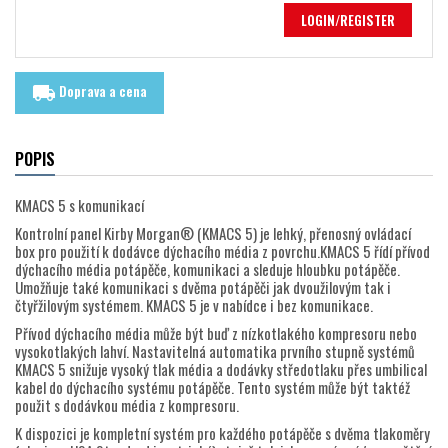
LOGIN/REGISTER
Doprava a cena
local_shipping
POPIS
KMACS 5 s komunikací
Kontrolní panel Kirby Morgan® (KMACS 5) je lehký, přenosný ovládací
box pro použití k dodávce dýchacího média z povrchu.KMACS 5 řídí přívod
dýchacího média potápěče, komunikaci a sleduje hloubku potápěče.
Umožňuje také komunikaci s dvěma potápěči jak dvoužilovým tak i
čtyřžilovým systémem. KMACS 5 je v nabídce i bez komunikace.
Přívod dýchacího média může být buď z nízkotlakého kompresoru nebo
vysokotlakých lahví. Nastavitelná automatika prvního stupně systémů
KMACS 5 snižuje vysoký tlak média a dodávky středotlaku přes umbilical
kabel do dýchacího systému potápěče. Tento systém může být taktéž
použit s dodávkou média z kompresoru.
K dispozici je kompletní systém pro každého potápěče s dvěma tlakoměry