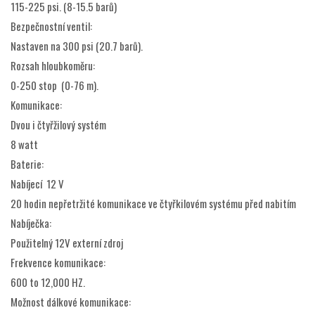
115-225 psi. (8-15.5 barů)
Bezpečnostní ventil:
Nastaven na 300 psi (20.7 barů).
Rozsah hloubkoměru:
0-250 stop (0-76 m).
Komunikace:
Dvou i čtyřžilový systém
8 watt
Baterie:
Nabíjecí 12 V
20 hodin nepřetržité komunikace ve čtyřkilovém systému před nabitím
Nabíječka:
Použitelný 12V externí zdroj
Frekvence komunikace:
600 to 12,000 HZ.
Možnost dálkové komunikace: