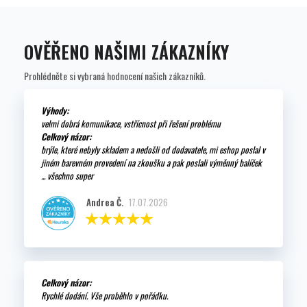
OVĚŘENO NAŠIMI ZÁKAZNÍKY
Prohlédněte si vybraná hodnocení našich zákazníků.
Výhody:
velmi dobrá komunikace, vstřícnost při řešení problému
Celkový názor:
brýle, které nebyly skladem a nedošli od dodavatele, mi eshop poslal v
jiném barevném provedení na zkoušku a pak poslali výměnný balíček
... všechno super
Andrea Č.
17.07.2026
Celkový názor:
Rychlé dodání. Vše proběhlo v pořádku.