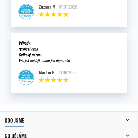
Zuzana M.
07.07.2026
Výhody:
rychlost cena
Celkový názor:
Vše jak má být, mohu jen doporučit
Martin P.
30.06.2026

KDO JSME

CO DĚLÁME