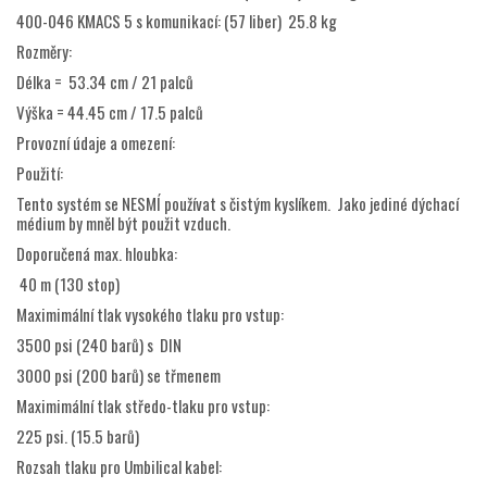
400-046 KMACS 5 s komunikací: (57 liber) 25.8 kg
Rozměry:
Délka = 53.34 cm / 21 palců
Výška = 44.45 cm / 17.5 palců
Provozní údaje a omezení:
Použití:
Tento systém se NESMÍ používat s čistým kyslíkem. Jako jediné dýchací
médium by mněl být použit vzduch.
Doporučená max. hloubka:
40 m (130 stop)
Maximimální tlak vysokého tlaku pro vstup:
3500 psi (240 barů) s DIN
3000 psi (200 barů) se třmenem
Maximimální tlak středo-tlaku pro vstup:
225 psi. (15.5 barů)
Rozsah tlaku pro Umbilical kabel: