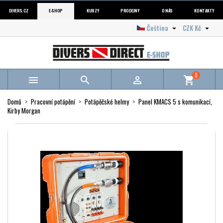
DIVERS.CZ
E-SHOP
KURZY
PRODEJNY
O NÁS
KONTAKTY
Čeština
CZK Kč


0



shopping_cart
Domů
Pracovní potápění
Potápěčské helmy
Panel KMACS 5 s komunikací,
Kirby Morgan