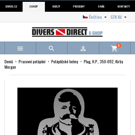
DIVERS.CZ
E-SHOP
KURZY
PRODEJNY
O NÁS
KONTAKTY
Čeština
CZK Kč


0



shopping_cart
Domů
Pracovní potápění
Potápěčské helmy
Plug, H.P., 350-092, Kirby
Morgan