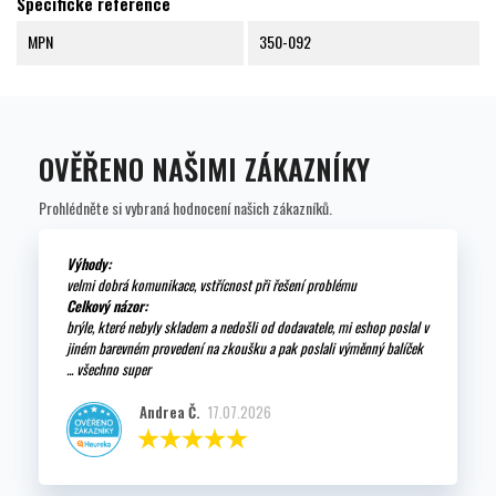
Specifické reference
MPN
350-092
OVĚŘENO NAŠIMI ZÁKAZNÍKY
Prohlédněte si vybraná hodnocení našich zákazníků.
Výhody:
velmi dobrá komunikace, vstřícnost při řešení problému
Celkový názor:
brýle, které nebyly skladem a nedošli od dodavatele, mi eshop poslal v
jiném barevném provedení na zkoušku a pak poslali výměnný balíček
... všechno super
Andrea Č.
17.07.2026