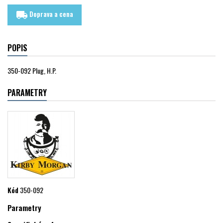
Doprava a cena
local_shipping
POPIS
350-092 Plug, H.P.
PARAMETRY
Kód
350-092
Parametry