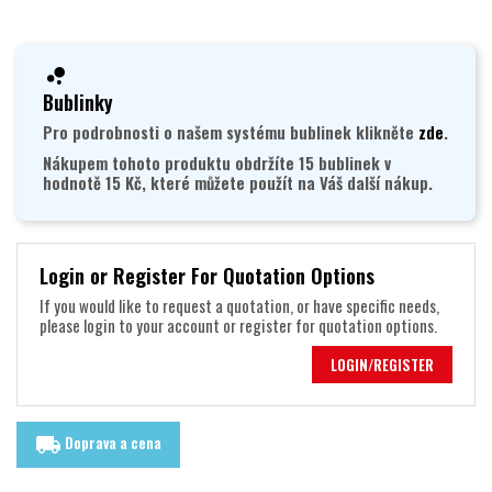
Bublinky
Pro podrobnosti o našem systému bublinek klikněte
zde
.
Nákupem tohoto produktu obdržíte 15 bublinek v
hodnotě 15 Kč, které můžete použít na Váš další nákup.
Login or Register For Quotation Options
If you would like to request a quotation, or have specific needs,
please login to your account or register for quotation options.
LOGIN/REGISTER
Doprava a cena
local_shipping