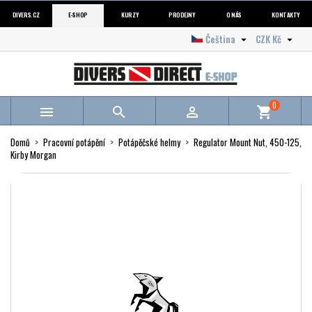
DIVERS.CZ
E-SHOP
KURZY
PRODEJNY
O NÁS
KONTAKTY
Čeština
CZK Kč


0



shopping_cart
Domů
Pracovní potápění
Potápěčské helmy
Regulator Mount Nut, 450-125,
Kirby Morgan