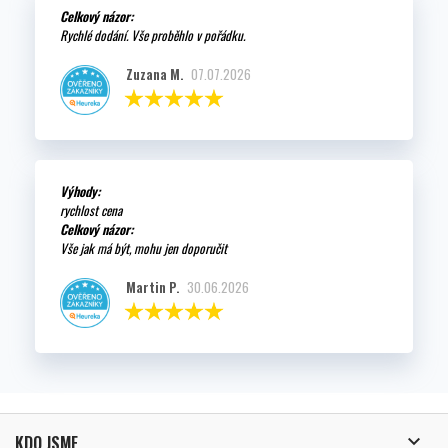
Celkový názor:
Rychlé dodání. Vše proběhlo v pořádku.
Zuzana M.
07.07.2026
Výhody:
rychlost cena
Celkový názor:
Vše jak má být, mohu jen doporučit
Martin P.
30.06.2026

KDO JSME