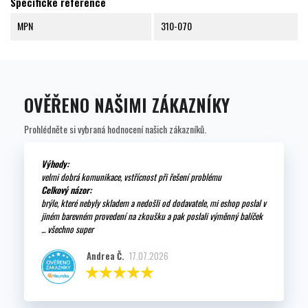
Specifické reference
MPN
310-070
OVĚŘENO NAŠIMI ZÁKAZNÍKY
Prohlédněte si vybraná hodnocení našich zákazníků.
Výhody:
velmi dobrá komunikace, vstřícnost při řešení problému
Celkový názor:
brýle, které nebyly skladem a nedošli od dodavatele, mi eshop poslal v
jiném barevném provedení na zkoušku a pak poslali výměnný balíček
... všechno super
Andrea Č.
17.07.2026