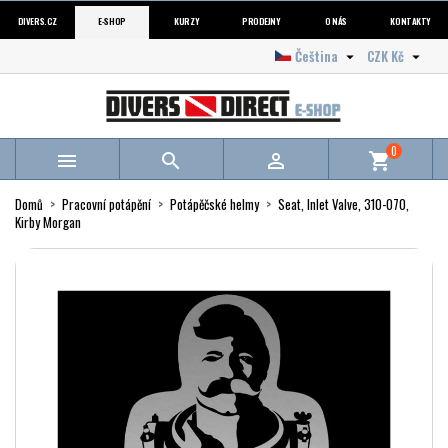
DIVERS.CZ
E-SHOP
KURZY
PRODEJNY
O NÁS
KONTAKTY
Čeština
CZK Kč


0



shopping_cart
Domů
Pracovní potápění
Potápěčské helmy
Seat, Inlet Valve, 310-070,
Kirby Morgan