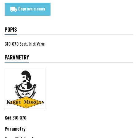
Doprava a cena
local_shipping
POPIS
310-070 Seat, Inlet Valve
PARAMETRY
Kód
310-070
Parametry