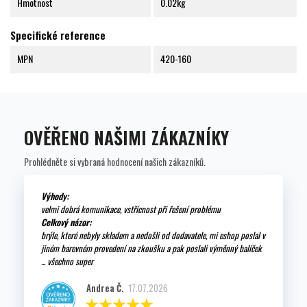
Hmotnost
0.02kg
Specifické reference
MPN
420-160
OVĚŘENO NAŠIMI ZÁKAZNÍKY
Prohlédněte si vybraná hodnocení našich zákazníků.
Výhody:
velmi dobrá komunikace, vstřícnost při řešení problému
Celkový názor:
brýle, které nebyly skladem a nedošli od dodavatele, mi eshop poslal v
jiném barevném provedení na zkoušku a pak poslali výměnný balíček
... všechno super
Andrea Č.
17.07.2026