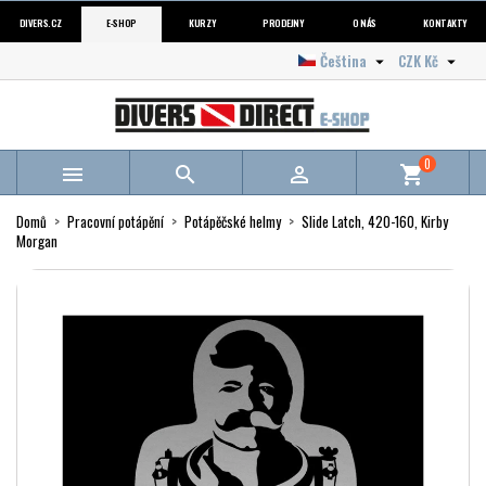
DIVERS.CZ
E-SHOP
KURZY
PRODEJNY
O NÁS
KONTAKTY
Čeština
CZK Kč


0



shopping_cart
Domů
Pracovní potápění
Potápěčské helmy
Slide Latch, 420-160, Kirby
Morgan