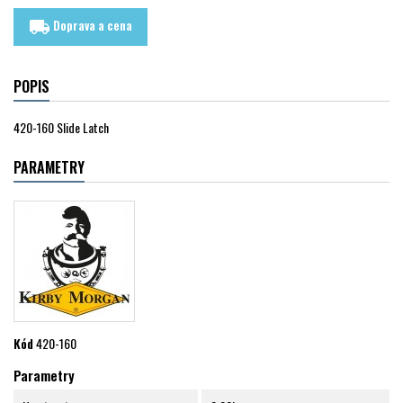
Doprava a cena
local_shipping
POPIS
420-160 Slide Latch
PARAMETRY
Kód
420-160
Parametry