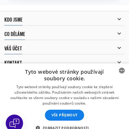

KDO JSME

CO DĚLÁME

VÁŠ ÚČET

KONTAKT
Tyto webové stránky používají
ODBĚR NOVINEK
soubory cookie.
CZECH
Tyto webové stránky používají soubory cookie ke zlepšení
uživatelského zážitku. Používáním našich webových stránek
CZECH
souhlasíte se všemi soubory cookie v souladu s našimi zásadami
Uděluji souhlas se
používání souborů cookie.
zpracováním osobních údajů
.
ENGLISH
VŠE PŘIJMOUT
SLOVAK
SPANISH
ZOBRAZIT PODROBNOSTI