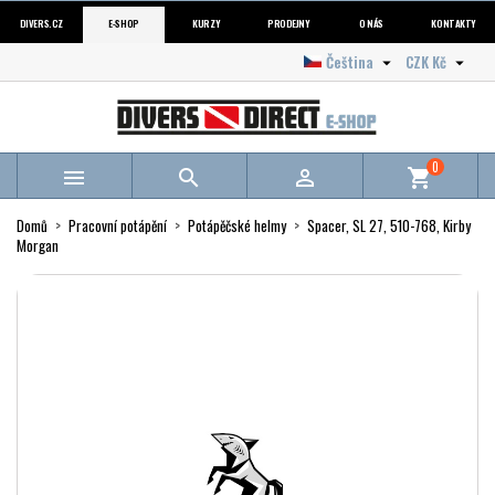
DIVERS.CZ
E-SHOP
KURZY
PRODEJNY
O NÁS
KONTAKTY
Čeština
CZK Kč


0



shopping_cart
Domů
Pracovní potápění
Potápěčské helmy
Spacer, SL 27, 510-768, Kirby
Morgan