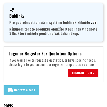
Bublinky
Pro podrobnosti o našem systému bublinek klikněte
zde
.
Nákupem tohoto produktu obdržíte 3 bublinek v hodnotě
3 Kč, které můžete použít na Váš další nákup.
Login or Register For Quotation Options
If you would like to request a quotation, or have specific needs,
please login to your account or register for quotation options.
LOGIN/REGISTER
Doprava a cena
local_shipping
POPIS