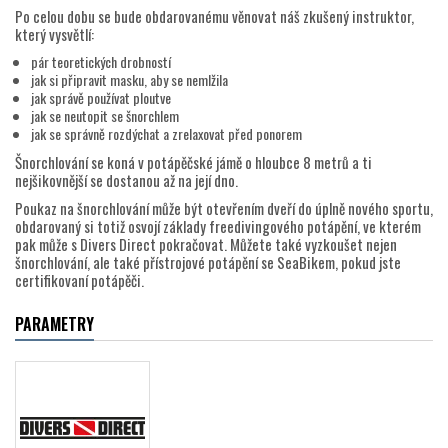
Po celou dobu se bude obdarovanému věnovat náš zkušený instruktor,
který vysvětlí:
pár teoretických drobností
jak si připravit masku, aby se nemlžila
jak správě používat ploutve
jak se neutopit se šnorchlem
jak se správně rozdýchat a zrelaxovat před ponorem
Šnorchlování se koná v potápěčské jámě o hloubce 8 metrů a ti
nejšikovnější se dostanou až na její dno.
Poukaz na šnorchlování může být otevřením dveří do úplně nového sportu,
obdarovaný si totiž osvojí základy freedivingového potápění, ve kterém
pak může s Divers Direct pokračovat. Můžete také vyzkoušet nejen
šnorchlování, ale také přístrojové potápění se SeaBikem, pokud jste
certifikovaní potápěči.
PARAMETRY