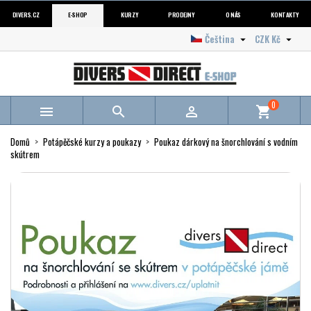
DIVERS.CZ
E-SHOP
KURZY
PRODEJNY
O NÁS
KONTAKTY
Čeština
CZK Kč


0



shopping_cart
Domů
Potápěčské kurzy a poukazy
Poukaz dárkový na šnorchlování s vodním
skútrem