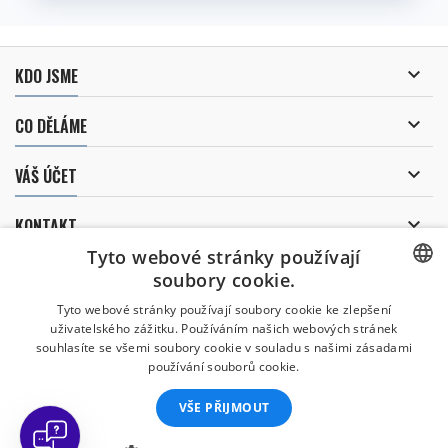

KDO JSME

CO DĚLÁME

VÁŠ ÚČET

KONTAKT
Tyto webové stránky používají
ODBĚR NOVINEK
soubory cookie.
CZECH
Tyto webové stránky používají soubory cookie ke zlepšení
uživatelského zážitku. Používáním našich webových stránek
CZECH
souhlasíte se všemi soubory cookie v souladu s našimi zásadami
Uděluji souhlas se
používání souborů cookie.
zpracováním osobních údajů
.
ENGLISH
VŠE PŘIJMOUT
SLOVAK
SPANISH