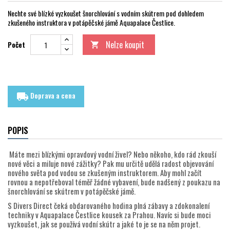
Nechte své blízké vyzkoušet šnorchlování s vodním skútrem pod dohledem
zkušeného instruktora v potápěčské jámě Aquapalace Čestlice.
Nelze koupit
Počet

Doprava a cena
local_shipping
POPIS
Máte mezi blízkými opravdový vodní živel? Nebo někoho, kdo rád zkouší
nové věci a miluje nové zážitky? Pak mu určitě udělá radost objevování
nového světa pod vodou se zkušeným instruktorem. Aby mohl začít
rovnou a nepotřeboval téměř žádné vybavení, bude nadšený z poukazu na
šnorchlování se skútrem v potápěčské jámě.
S Divers Direct čeká obdarovaného hodina plná zábavy a zdokonalení
techniky v Aquapalace Čestlice kousek za Prahou. Navíc si bude moci
vyzkoušet, jak se používá vodní skútr a jaké to je se na něm projet.