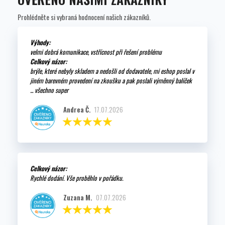
Prohlédněte si vybraná hodnocení našich zákazníků.
Výhody:
velmi dobrá komunikace, vstřícnost při řešení problému
Celkový názor:
brýle, které nebyly skladem a nedošli od dodavatele, mi eshop poslal v
jiném barevném provedení na zkoušku a pak poslali výměnný balíček
... všechno super
Andrea Č.
17.07.2026
Celkový názor:
Rychlé dodání. Vše proběhlo v pořádku.
Zuzana M.
07.07.2026