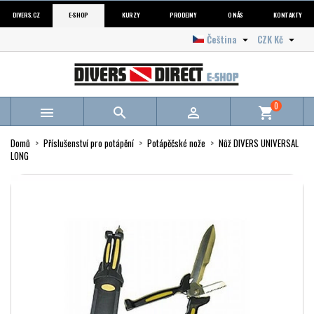
DIVERS.CZ
E-SHOP
KURZY
PRODEJNY
O NÁS
KONTAKTY
Čeština
CZK Kč


0



shopping_cart
Domů
Příslušenství pro potápění
Potápěčské nože
Nůž DIVERS UNIVERSAL
LONG