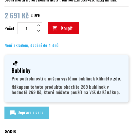
2 691 Kč
S DPH
Koupit
Počet

Není skladem, dodání do 4 dnů
Bublinky
Pro podrobnosti o našem systému bublinek klikněte
zde
.
Nákupem tohoto produktu obdržíte 269 bublinek v
hodnotě 269 Kč, které můžete použít na Váš další nákup.
Doprava a cena
local_shipping
POPIS