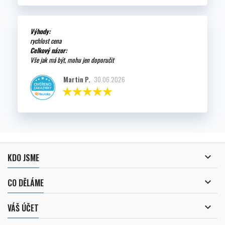
Výhody:
rychlost cena
Celkový názor:
Vše jak má být, mohu jen doporučit
Martin P.
30.06.2026

KDO JSME

CO DĚLÁME

VÁŠ ÚČET