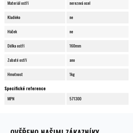
Materiál ostří
nerezová ocel
Kladívko
ne
Háček
ne
Délka ostří
160mm
Zubaté ostří
ano
Hmotnost
1kg
Specifické reference
MPN
571300
OVĚŘENO NAŠIMI ZÁKAZNÍKY