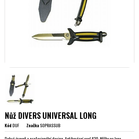
Nůž DIVERS UNIVERSAL LONG
Kód
DUF
Značka
SOPRASSUB
Dobrá úroveň a profesionální design. Antikorózní ocel 420. Nůžky na lana.