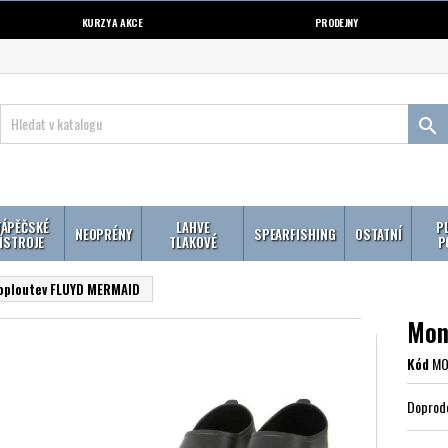
KURZY A AKCE
PRODEJNY

ÁPĚČSKÉ
LAHVE
P
NEOPRÉNY
SPEARFISHING
OSTATNÍ
ÍSTROJE
TLAKOVÉ
P
ploutev FLUYD MERMAID
Mon
Kód
MO
Doprod