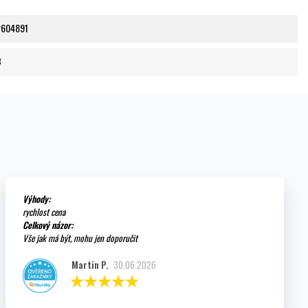
2604891
B
Výhody:
rychlost cena
Celkový názor:
Vše jak má být, mohu jen doporučit
Martin P.
30.06.2026