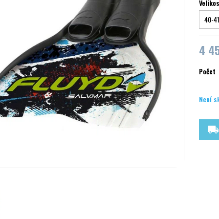
Veliko
4 4
Počet
Není s
local_shipping