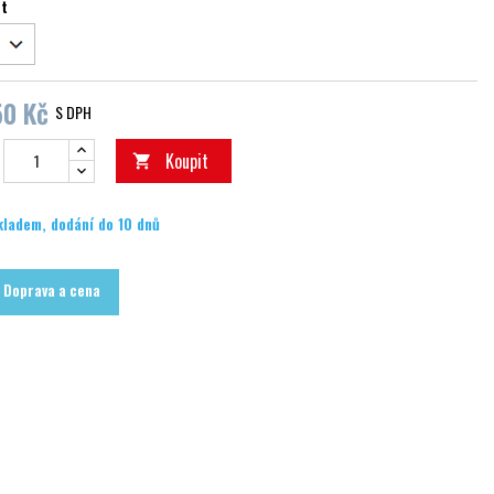
st
50 Kč
S DPH
Koupit

kladem, dodání do 10 dnů
Doprava a cena