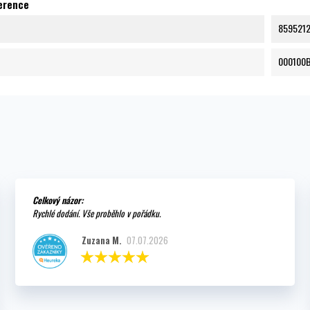
ference
859521
000100
Celkový názor:
Rychlé dodání. Vše proběhlo v pořádku.
Zuzana M.
07.07.2026