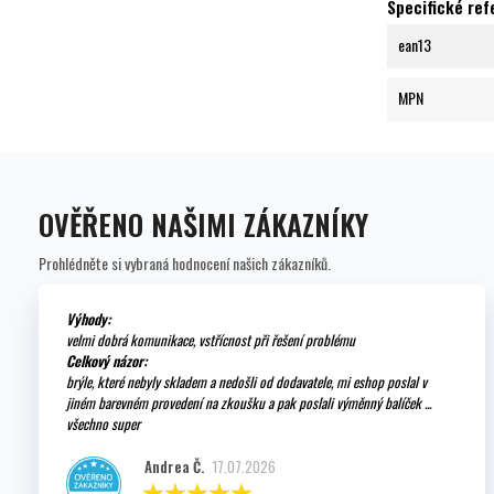
Specifické re
ean13
MPN
OVĚŘENO NAŠIMI ZÁKAZNÍKY
Prohlédněte si vybraná hodnocení našich zákazníků.
Výhody:
velmi dobrá komunikace, vstřícnost při řešení problému
Celkový názor:
brýle, které nebyly skladem a nedošli od dodavatele, mi eshop poslal v
jiném barevném provedení na zkoušku a pak poslali výměnný balíček ...
všechno super
Andrea Č.
17.07.2026