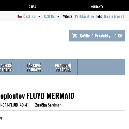
O NÁS
KONTAKTY
Čeština
CZK Kč
Vítejte,
Přihlásit se
nebo
Registrovat


Košík:
0
Produkty - 0 Kč
shopping_cart
LAVECKÉ
DÁRKOVÉ
PRACOVNÍ
OTŘEBY
POUKAZY
POTÁPĚNÍ
oploutev FLUYD MERMAID
NOFINFLUID_40-41
Značka
Salvimar
ej