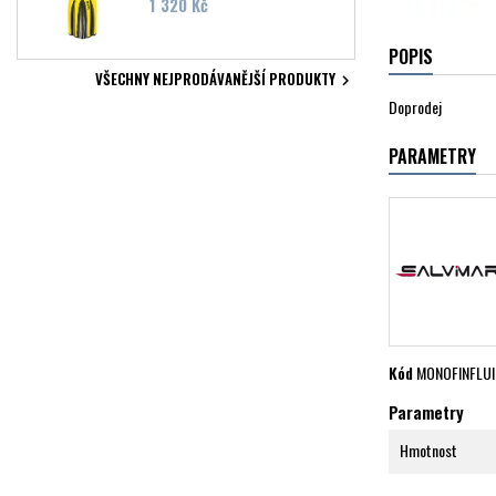
Cena
1 320 Kč
POPIS
VŠECHNY NEJPRODÁVANĚJŠÍ PRODUKTY

Doprodej
PARAMETRY
Kód
MONOFINFLUI
Parametry
Hmotnost