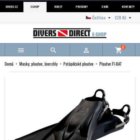
DIVERS.CZ
E-SHOP
KURZY
PRODEJNY
O NÁS
KONTAKTY
Čeština
CZK Kč


0



shopping_cart
Domů
Masky, ploutve, šnorchly
Potápěčské ploutve
Ploutve F1-BAT