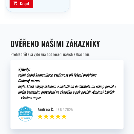
Koupit

OVĚŘENO NAŠIMI ZÁKAZNÍKY
Prohlédněte si vybraná hodnocení našich zákazníků.
Výhody:
velmi dobrá komunikace, vstřícnost při řešení problému
Celkový názor:
brýle, které nebyly skladem a nedošli od dodavatele, mi eshop poslal v
jiném barevném provedení na zkoušku a pak poslali výměnný balíček
... všechno super
Andrea Č.
17.07.2026