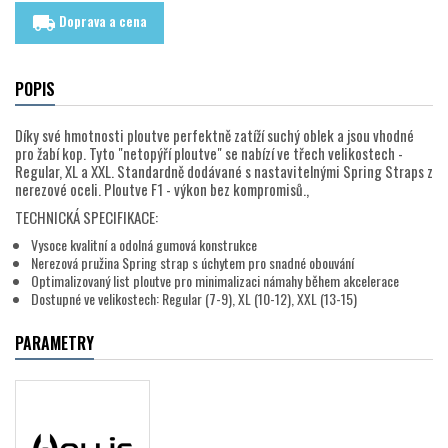
Doprava a cena
local_shipping
POPIS
Díky své hmotnosti ploutve perfektně zatíží suchý oblek a jsou vhodné
pro žabí kop. Tyto "netopýří ploutve" se nabízí ve třech velikostech -
Regular, XL a XXL. Standardně dodávané s nastavitelnými Spring Straps z
nerezové oceli. Ploutve F1 - výkon bez kompromisů.,
TECHNICKÁ SPECIFIKACE:
Vysoce kvalitní a odolná gumová konstrukce
Nerezová pružina Spring strap s úchytem pro snadné obouvání
Optimalizovaný list ploutve pro minimalizaci námahy během akcelerace
Dostupné ve velikostech: Regular (7-9), XL (10-12), XXL (13-15)
PARAMETRY